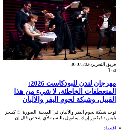
فريق التحرير
30.07.2026
60
مهرجان لندن للبودكاست 2026:
المنعطفات الخاطئة، لا شيء من هذا
القبيل، وشبكة لحوم البقر والألبان
توجد شبكة لحوم البقر والألبان في المدينة. الصورة: © كينجز
بليس / فيكتور إريك إيمانويل بالنسبة لأي شخص قال إن…
اقتصاد