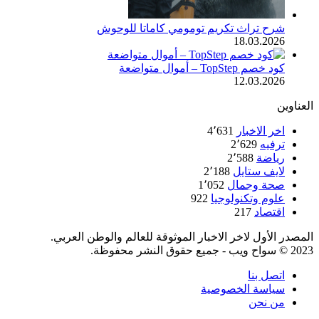
شرح تراث تكريم تومومي كاماتا للوحوش
18.03.2026
كود خصم TopStep – أموال متواضعة
12.03.2026
العناوين
اخر الاخبار
4٬631
ترفيه
2٬629
رياضة
2٬588
لايف ستايل
2٬188
صحة وجمال
1٬052
علوم وتكنولوجيا
922
اقتصاد
217
المصدر الأول لاخر الاخبار الموثوقة للعالم والوطن العربي.
2023 © سواح ويب - جميع حقوق النشر محفوظة.
اتصل بنا
سياسة الخصوصية
من نحن