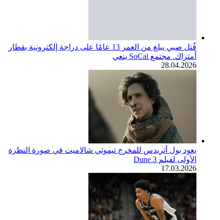
قُتل صبي يبلغ من العمر 13 عامًا على دراجة إلكترونية بقطار
أمتراك. مجتمع SoCal ينعي
28.04.2026
يعود بول أتريدس للمخرج تيموثي شالاميت في صورة النظرة
الأولى لفيلم Dune 3
17.03.2026