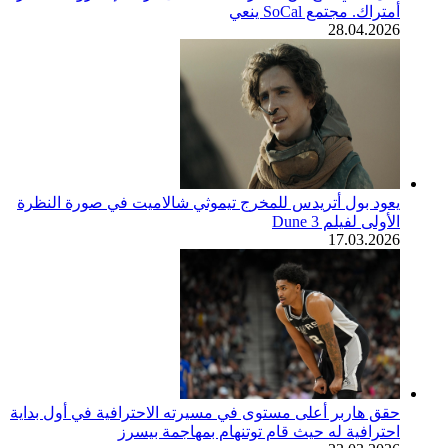
أمتراك. مجتمع SoCal ينعي
28.04.2026
يعود بول أتريدس للمخرج تيموثي شالاميت في صورة النظرة
الأولى لفيلم Dune 3
17.03.2026
حقق هاربر أعلى مستوى في مسيرته الاحترافية في أول بداية
احترافية له حيث قام توتنهام بمهاجمة بيسرز