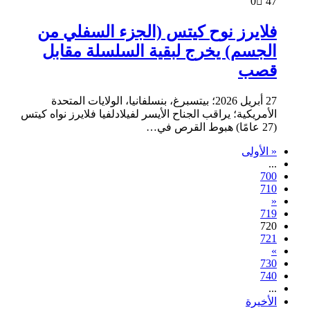
0
47
فلايرز نوح كيتس (الجزء السفلي من
الجسم) يخرج لبقية السلسلة مقابل
قصب
27 أبريل 2026؛ بيتسبرغ، بنسلفانيا، الولايات المتحدة
الأمريكية؛ يراقب الجناح الأيسر لفيلادلفيا فلايرز نواه كيتس
(27 عامًا) هبوط القرص في…
« الأولى
...
700
710
«
719
720
721
»
730
740
...
الأخيرة