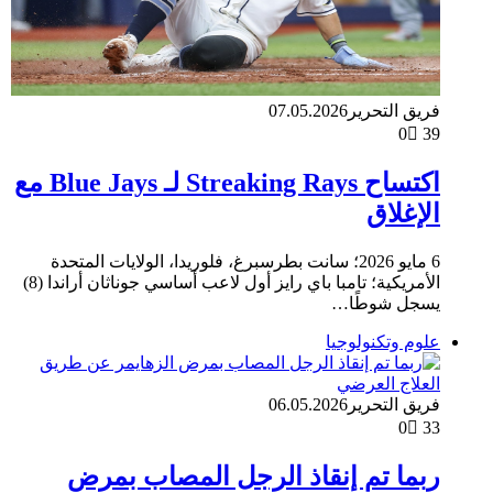
فريق التحرير
07.05.2026
0
39
اكتساح Streaking Rays لـ Blue Jays مع
الإغلاق
6 مايو 2026؛ سانت بطرسبرغ، فلوريدا، الولايات المتحدة
الأمريكية؛ تامبا باي رايز أول لاعب أساسي جوناثان أراندا (8)
يسجل شوطًا…
علوم وتكنولوجيا
فريق التحرير
06.05.2026
0
33
ربما تم إنقاذ الرجل المصاب بمرض