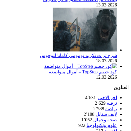
13.03.2026
شرح تراث تكريم تومومي كاماتا للوحوش
18.03.2026
كود خصم TopStep – أموال متواضعة
12.03.2026
العناوين
اخر الاخبار
4٬631
ترفيه
2٬629
رياضة
2٬588
لايف ستايل
2٬188
صحة وجمال
1٬052
علوم وتكنولوجيا
922
اقتصاد
217