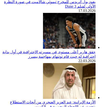
يعود بول أتريدس للمخرج تيموثي شالاميت في صورة النظرة
الأولى لفيلم Dune 3
17.03.2026
حقق هاربر أعلى مستوى في مسيرته الاحترافية في أول بداية
احترافية له حيث قام توتنهام بمهاجمة بيسرز
22.03.2026
الأزمة الإيرانية: عبد العزيز العنجري من أبحاث الاستطلاع
يتحدث عن اللحظة المحورية في الكويت