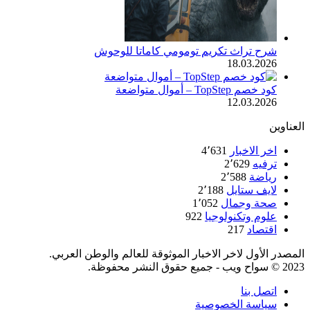
شرح تراث تكريم تومومي كاماتا للوحوش
18.03.2026
كود خصم TopStep – أموال متواضعة
12.03.2026
العناوين
اخر الاخبار
4٬631
ترفيه
2٬629
رياضة
2٬588
لايف ستايل
2٬188
صحة وجمال
1٬052
علوم وتكنولوجيا
922
اقتصاد
217
المصدر الأول لاخر الاخبار الموثوقة للعالم والوطن العربي.
2023 © سواح ويب - جميع حقوق النشر محفوظة.
اتصل بنا
سياسة الخصوصية