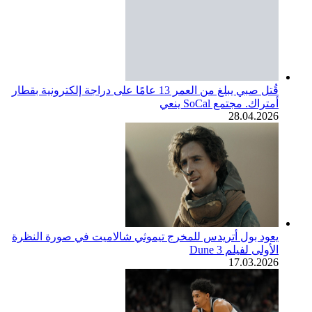
قُتل صبي يبلغ من العمر 13 عامًا على دراجة إلكترونية بقطار
أمتراك. مجتمع SoCal ينعي
28.04.2026
يعود بول أتريدس للمخرج تيموثي شالاميت في صورة النظرة
الأولى لفيلم Dune 3
17.03.2026