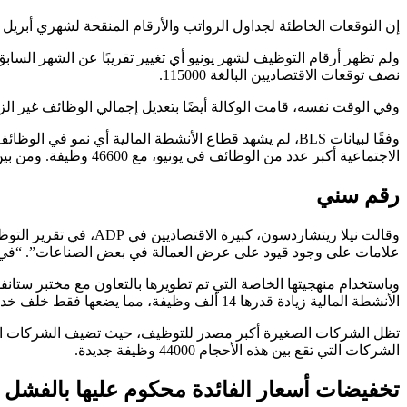
إن التوقعات الخاطئة لجداول الرواتب والأرقام المنقحة لشهري أبري
نصف توقعات الاقتصاديين البالغة 115000.
وفي الوقت نفسه، قامت الوكالة أيضًا بتعديل إجمالي الوظائف غير الزراعية لشهري أبريل وما
الاجتماعية أكبر عدد من الوظائف في يونيو، مع 46600 وظيفة. ومن بين القطاعات التي شهدت أكبر خسارة في الوظائف، الترفيه والضيافة (-61000)، والمعلومات (-9000)، وتجارة التجزئة (-7500).
رقم سني
وقالت نيلا ريتشاردسو
علامات على وجود قيود على عرض العمالة في بعض الصناعات”. “في ال
الأنشطة المالية زيادة قدرها 14 ألف وظيفة، مما يضعها فقط خلف خدمات التعليم والصحة (48 ألف وظيفة) والتجارة والنقل والمرافق (15 ألف وظيفة) في خلق فرص العمل.
الشركات التي تقع بين هذه الأحجام 44000 وظيفة جديدة.
تخفيضات أسعار الفائدة محكوم عليها بالفشل