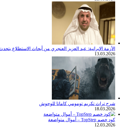
الأزمة الإيرانية: عبد العزيز العنجري من أبحاث الاستطلاع يتح
13.03.2026
شرح تراث تكريم تومومي كاماتا للوحوش
18.03.2026
كود خصم TopStep – أموال متواضعة
12.03.2026