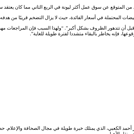
ن المتوقع عن سوق عمل أكثر ليونة في الربع الثاني مما كان يعتقد ساب
لفائدة، حيث لا يزال التضخم قريبًا من هدفه البالغ 2٪، وفقًا لمؤلفي مدونة على موقع Research
بل أن تتدهور الظروف بشكل أكبر”. “ولهذا السبب فإن المراجعات مهمة.
وعها، فإنه يخاطر بالبقاء متشددا لفترة طويلة للغاية”.
ر أحمد الكعبي، الذي يمتلك خبرة طويلة في مجال الصحافة والإعلام.
ي نقل الأخبار.