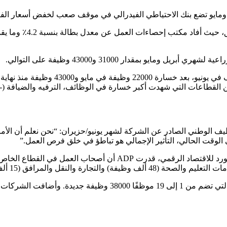
ل ومايو تضع بنك الاحتياطي الفيدرالي في موقف صعب لخفض أسعار الفائ
يو بمقدار 31000 و43000 وظيفة على التوالي.
وفقًا لبيانات BLS، لم يشهد قطاع الأنشطة 
ن، كبيرة الاقتصاديين في ADP، في تقرير التوظيف الوطني الصادر عن الشركة لشهر يونيو/حزيرا
وقت الحالي، التأثير الإجمالي هو تباطؤ في خلق فرص العمل.”