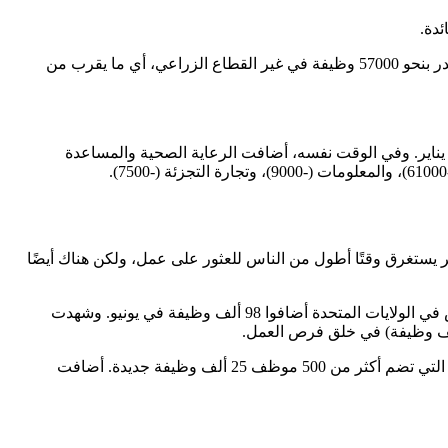
دة.
ولم تظهر أرقام التوظيف لشهر يونيو أي تغيير تقريبًا عن الشهر السابق، حيث أفاد مكتب إحصاءات العمل عن معدل بطالة بنسبة 4.2٪ وما يقدر بنحو 57000 وظيفة في غير القطاع الزراعي، أي ما يقرب من
المالية أي نمو في الوظائف في يونيو، بعد خسارة 22000 وظيفة في مايو و43000 وظيفة منذ نهاية يناير. وفي الوقت نفسه، أضافت الرعاية الصحية والمساعدة
ن: “نحن نعلم أن الأمر يستغرق وقتًا أطول من الناس للعثور على عمل، ولكن هناك أيضًا
وباستخدام منهجيتها الخاصة التي تم تطويرها بالتعاون مع مختبر ستانفورد للاقتصاد الرقمي، قدرت ADP أن أصحاب العمل في القطاع الخاص في الولايات المتحدة أضافوا 98 ألف وظيفة في يونيو. وشهدت
تظل الشركات الصغيرة أكبر مصدر للتوظيف، حيث تضيف الشركات التي تضم من 1 إلى 19 موظفًا 38000 وظيفة جديدة. وأضافت الشركات التي تضم أكثر من 500 موظف 25 ألف وظيفة جديدة. أضافت