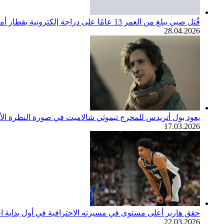
قُتل صبي يبلغ من العمر 13 عامًا على دراجة إلكترونية بقطار أمتراك. مجتمع SoCal ينعي
28.04.2026
يعود بول أتريدس للمخرج تيموثي شالاميت في صورة النظرة الأولى لف
17.03.2026
حقق هاربر أعلى مستوى في مسيرته الاحترافية في أول بداية اح
22.03.2026