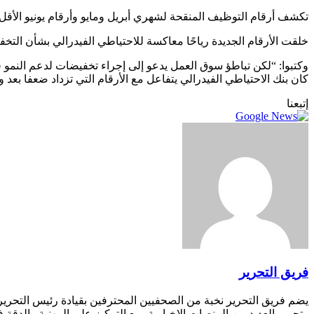
تكشف أرقام التوظيف المنقحة لشهري أبريل ومايو وأرقام يونيو الأقل م
خلقت الأرقام الجديدة رياحًا معاكسة للاحتياطي الفيدرالي بشأن التخفيضات المحتملة في أسعار ا
وكتبوا: “لكن تباطؤ سوق العمل يدعو إلى إجراء تخفيضات لدعم النمو ق
كان بنك الاحتياطي الفيدرالي يتفاعل مع الأرقام التي تزداد ضعفا بعد وق
إتبعنا
فريق التحرير
يضم فريق التحرير نخبة من الصحفيين المحترفين بقيادة رئيس التحري
وتحرير العديد من المنصات الإخبارية، مع التركيز على المهنية والدقة ف