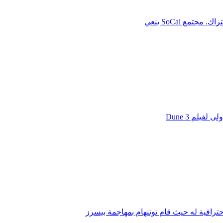
يلم Dune 3
ترافية له حيث قام توتنهام بمهاجمة بيسرز