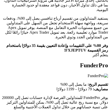
بالكامل. إحدى ميزاته الأكثر جاذبية هي مرونة استراتيجيات التداول،
بما في ذلك تداول الأخبار، دون قواعد معقدة أو حدود الخسارة
اليومية.
يستفيد المتداولون من تقسيم أرباح تنافسي يصل إلى 90%، ودفعات
سريعة، وواجهة سهلة الاستخدام تجعل من السهل على المتداولين
من جميع مستويات الخبرة التعامل مع المنصة. يوفر تمويل Apex
Trader موارد تعليمية رائعة. يعد تمويل Apex Trader خيارًا رائعًا لكل
من المتداولين الجدد وذوي الخبرة.
وفر 80% على التقييمات وإعادة التعيين بقيمة 35 دولارًا باستخدام
رمز القسيمة FXJEPTUV!
يتعلم أكثر
FunderPro
تقسيم الربح:
ما يصل إلى 90%
مصاريف:
79 دولارًا – 1199 دولارًا
يوفر FunderPro للمتداولين الفرصة لإدارة حسابات تصل إلى 200000
دولار. مع نسبة ربح عالية تصل إلى 90%، يمكن للمتداولين التركيز
على تنمية حساباتهم من خلال تداول العملات الأجنبية والسلع