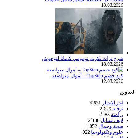
13.03.2026
شرح تراث تكريم تومومي كاماتا للوحوش
18.03.2026
كود خصم TopStep – أموال متواضعة
12.03.2026
العناوين
اخر الاخبار
4٬631
ترفيه
2٬629
رياضة
2٬588
لايف ستايل
2٬188
صحة وجمال
1٬052
علوم وتكنولوجيا
922
اقتصاد
217