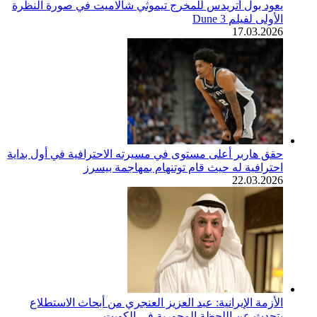
يعود بول أتريدس للمخرج تيموثي شالاميت في صورة النظرة
الأولى لفيلم Dune 3
17.03.2026
حقق هاربر أعلى مستوى في مسيرته الاحترافية في أول بداية
احترافية له حيث قام توتنهام بمهاجمة بيسرز
22.03.2026
الأزمة الإيرانية: عبد العزيز العنجري من أبحاث الاستطلاع
يتحدث عن اللحظة المحورية في الكويت