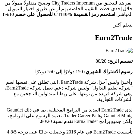
انقر هنا للتحقق من City Traders Imperium وتصبح متداولًا ممولًا من
خلال إحدى خطط التقييم الخاصة بهم أو عن طريق اختيار التمويل
المباشر.
استخدم رمز القسيمة CTI10% للحصول على خصم 10%!
يتعلم أكثر
Earn2Trade
تقسيم الربح:
80/20
رسوم الاشتراك الشهري:
150 دولارًا إلى 550 دولارًا
وأخيرًا وليس آخرًا، شركة Earn2Trade، التي تطلق على نفسها اسم
“شركة تعليم التداول” وليس شركة دعم. تعمل شركة Earn2Trade،
وهي شركة فريدة من نوعها، على ربط المتداولين الناجحين مع
الشركات التجارية.
لدى Earn2Trade العديد من البرامج المختلفة، بما في ذلك Gauntlet
وGauntlet Mini وTrader Career Path. تعتمد الرسوم على البرنامج،
ولكن جميع برامج Earn2Trader تقدم نسبة 80/20.
تأسست Earn2Trade في عام 2016 وحصلت حاليًا على درجة 4.8/5