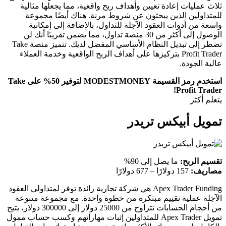
ثلاث عمليات إعادة تعيين وأهداف ربح واقعية، مما يجعلها مثالية
للمتداولين الذين يبحثون عن شروط مرنة. هناك أيضًا مجموعة
واسعة من أدوات العقود الآجلة للتداول، بالإضافة إلى إمكانية
الوصول إلى أكثر من 30 منصة تداول، مما يضمن تقريبًا أنك لن
تضطر إلى تبديل النظام الأساسي المفضل لديك. تتميز منصة Take
Profit Trader بتركيزها على أهداف الربح الواقعية وخدمة العملاء
عالية الجودة.
استخدم رمز القسيمة MODESTMONEY لتوفير 50% على Take
Profit Trader!
يتعلم أكثر
تمويل أبيكس تريدر
تقسيم الربح:
ما يصل إلى 90%
مصاريف:
157 دولارًا – 677 دولارًا
Apex Trader Funding هي شركة تجارية رائدة توفر لمتداولي العقود
الآجلة عملية تقييم مبتكرة من خطوة واحدة. مع مجموعة متنوعة
من أحجام الحسابات تتراوح من 25000 دولار إلى 300000 دولار، يتيح
تمويل Apex Trader للمتداولين إثبات مهاراتهم وكسب حساب ممول