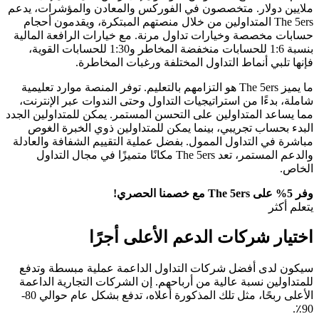
ملايين دولار. متخصصون في الفوركس والمعادن والمؤشرات، يدعم
The 5ers المتداولين من خلال منصتهم المبتكرة، ويقدمون أحجام
حسابات مخصصة وخيارات تداول مرنة. مع خيارات الرافعة المالية
بنسبة 1:6 للحسابات منخفضة المخاطر و1:30 للحسابات القوية،
فإنها تلبي أنماط التداول المختلفة ورغبات المخاطرة.
ما يميز The 5ers هو التزامهم بالتعليم. توفر المنصة موارد تعليمية
شاملة، بدءًا من استراتيجيات التداول وحتى الندوات عبر الإنترنت،
مما يساعد المتداولين على التحسن المستمر. يمكن للمتداولين الجدد
البدء بحساب تجريبي، بينما يمكن للمتداولين ذوي الخبرة الغوص
مباشرة في التداول الممول. بفضل عملية التقييم الشفافة والعادلة
والدعم المستمر، تعد The 5ers مكانًا متميزًا في مجال التداول
الخاص.
وفر 5% على The 5ers مع خصمنا الحصري!
يتعلم أكثر
اختيار شركات الدعم الأعلى أجرًا
سيكون لدى أفضل شركات التداول الداعمة عملية مبسطة وتدفع
للمتداولين نسبة عالية من أرباحهم. إن الشركات التجارية الداعمة
الأعلى ربحًا، مثل تلك المذكورة أعلاه، تدفع بشكل عام حوالي 80-
90٪.