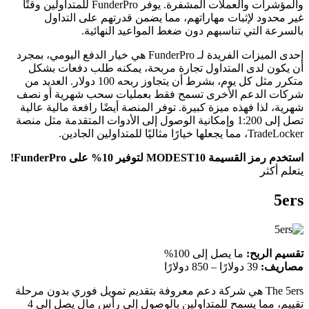
والمؤشرات والعملات المشفرة. يوفر FunderPro للمتداولين وقتًا
غير محدود لإثبات مهاراتهم، مما يضمن قدرتهم على التداول
بالسرعة التي تناسبهم دون ضغط المواعيد النهائية.
إحدى الميزات الفريدة لـ FunderPro هي خيار الدفع اليومي، بمجرد
أن يكون لدى المتداول تجارة مربحة، يمكنه طلب دفعات بشكل
متكرر مثل كل يوم، بشرط أن يتجاوز ربحه 100 دولار. العديد من
شركات الدعم الأخرى تسمح فقط بعمليات سحب شهرية أو نصف
شهرية، لذا فهذه ميزة كبيرة. توفر المنصة أيضًا رافعة مالية عالية
تصل إلى 1:200 وإمكانية الوصول إلى الأدوات المتقدمة مثل منصة
TradeLocker، مما يجعلها خيارًا مثاليًا للمتداولين الجادين.
استخدم رمز القسيمة MODEST10 لتوفير 10% على FunderPro!
يتعلم أكثر
5ers
تقسيم الربح:
ما يصل إلى 100%
مصاريف:
39 دولارًا – 850 دولارًا
The 5ers هي شركة دعم معروفة بتقديم تمويل فوري بدون مرحلة
تقييم، مما يسمح للمتداولين بالوصول إلى رأس مال يصل إلى 4