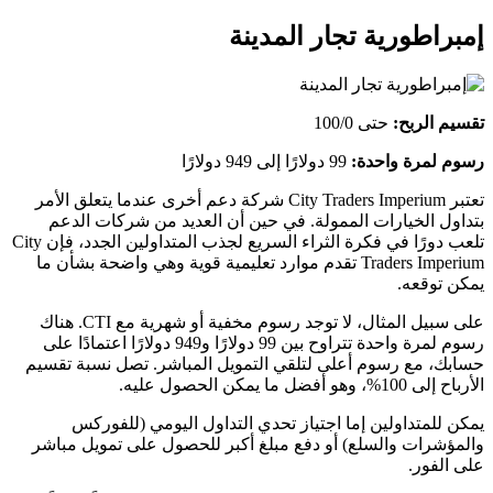
إمبراطورية تجار المدينة
تقسيم الربح:
حتى 100/0
رسوم لمرة واحدة:
99 دولارًا إلى 949 دولارًا
تعتبر City Traders Imperium شركة دعم أخرى عندما يتعلق الأمر
بتداول الخيارات الممولة. في حين أن العديد من شركات الدعم
تلعب دورًا في فكرة الثراء السريع لجذب المتداولين الجدد، فإن City
Traders Imperium تقدم موارد تعليمية قوية وهي واضحة بشأن ما
يمكن توقعه.
على سبيل المثال، لا توجد رسوم مخفية أو شهرية مع CTI. هناك
رسوم لمرة واحدة تتراوح بين 99 دولارًا و949 دولارًا اعتمادًا على
حسابك، مع رسوم أعلى لتلقي التمويل المباشر. تصل نسبة تقسيم
الأرباح إلى 100%، وهو أفضل ما يمكن الحصول عليه.
يمكن للمتداولين إما اجتياز تحدي التداول اليومي (للفوركس
والمؤشرات والسلع) أو دفع مبلغ أكبر للحصول على تمويل مباشر
على الفور.