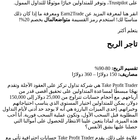
على Trustpilot، وتوفر للمتداولين خيارًا موثوقًا للتداول الممول.
انقر هنا لمعرفة المزيد عن Earn2Trade ومعرفة ما إذا كان ذلك
مناسبًا لك! استخدم رمز القسيمة
متواضعالمال
بخصم 20%!
يتعلم أكثر
تاجر الربح
تقسيم الربح:
80-90%
مصاريف:
150 دولارًا – 360 دولارًا
Take Profit Trader هي شركة تداول تركز على العقود الآجلة وتقدم
نهجًا مبسطًا لمساعدة المتداولين على تحقيق أقصى قدر من
أرباحهم. مع أحجام حسابات تتراوح من 25,000 دولار إلى 150,000
دولار، يمكن للمتداولين اختيار المستوى الذي يناسب احتياجاتهم
وخبراتهم. إحدى الميزات البارزة هي أنه لا يوجد حد أدنى لأيام التداول
المطلوبة قبل السحب الأول، وتكون عملية السحب فورية. أنا أحب
هذه الميزة، لماذا يتعين علينا الانتظار للحصول على أموالنا التي
حصلنا عليها بشق الأنفس؟
علاوة على ذلك، يقدم Take Profit Trader حسابات احترافية تأتي مع