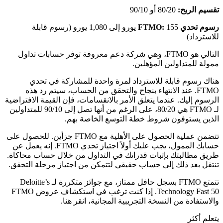
تقسيم الربح:
80/20 أو 90/10
رسوم تحدي FTMO:
155 يورو إلى 1,080 يورو (رسوم قابلة
للاسترداد)
التالي هو FTMO، وهي شركة دعم معروفة توفر حسابات تداول
ممولة للمتداولين المؤهلين.
هناك رسوم قابلة للاسترداد لمرة واحدة للمشاركة في تحدي
FTMO. عند الانتهاء بنجاح والتحقق من الحساب، سيتم رد هذه
الرسوم إليك. عندما يتعلق الأمر بالانقسامات، فإن القيمة الافتراضية
لـ FTMO هي 80/20، على الرغم من أنها تصل إلى 90/10 للمتداولين
الذين يستوفون شروط خطة التوسع الخاصة بهم.
تتضمن عملية الحصول على الأهلية مع FTMO جزأين. للحصول على
حسابك الممول، يجب عليك أولاً اجتياز تحدي FTMO. إنه يعمل عن
طريق مطالبتك بإثبات قدراتك في التداول من خلال حساب محاكاة.
تنتقل بعد ذلك إلى حساب حقيقي لتتمكن من اجتياز مرحلة التحقق.
تتمتع FTMO بسجل حافل ممتاز، مع جوائز متكررة لـ Deloitte’s
Technology Fast 50. إذا كنت ترغب في استكشاف عروض FTMO
والاستفادة من النسخة التجريبية المجانية، انقر هنا.
يتعلم أكثر