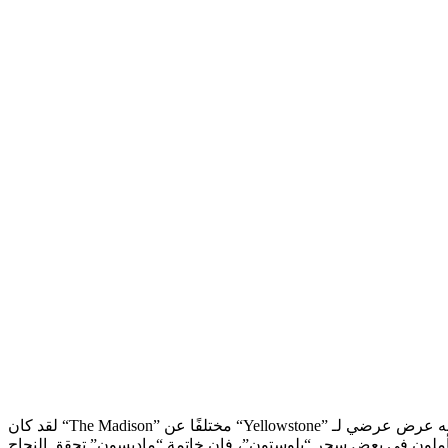
لقد كان “The Madison” مختلفًا عن “Yellowstone” منذ الحلقة الأولى. ولا شك أن ذلك كان بمثابة صدمة للبعض، حيث تم وصف هذا العرض في الأصل على أنه عرض عرضي لـ “Yellowstone” قبل أن يصبح