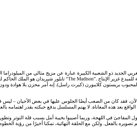
ربي الجديد ذو الشعبية الكبيرة عبارة عن مزيج مثالي من الميلودراما ا
تايلور شيريدان هو الملك الحاكم للتلفزيون. على هذا النحو، كان شي
وب بريستون كلايبورن (كيرت راسل). إنه أمر محزن بلا هوادة ودون اعت
لآن، فقد كان من الصعب أيضًا الجلوس عليها في بعض الأحيان – ليس ف
 المفاجئ في اللهجة، وربما أصيبوا بخيبة أمل بسبب قلة التوتر وتطور
ويره بالفعل. ولكن مع الحلقة النهائية، تمكنا أخيرًا من رؤية الخط