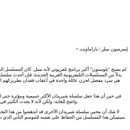
إيمرسون ميلر / باراماونت +
لم يصبح “يلوستون” أكبر برنامج تلفزيوني لأنه ممل. كان المسلسل الغ
هي سرد ​​مفصل لحزن عائلة واحدة في أعقاب فقدان بطريركهم المحب
في حين أن هذا جعل سلسلة شيريدان الأكثر حميمية ومؤثرة حتى ا
واضح للغاية، ولكن لأنه لا يحدث الكثير في الواقع بعد هذه المعاناة. لا يهتم المسلسل بدفع حبكته بقدر اهتمامه بالعيش في حزن آل كلايبورن، وفي بعض الأحيان قد يجعله ذلك يبدو بطيئًا.
لا شك أن محبي سلسلة شيريدان الأخرى قد اندهشوا من هذا التحول
سيتمكن هذا المسلسل من الحفاظ على نفسه للموسم الثاني الذي تم تص