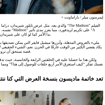
إيمرسون ميلر / باراماونت +
نفسه، حيث 
River Runs Through It” في إنشائه. بعد خمس حلقات من مسلسل The Madison، بدا الأمر كما لو كان على شيريدان أن يأخذ هذا التأثير إلى أبعد من ذلك وأن يكتب فيلمًا بنفسه.
قصة تستحق أن تروى على مدار ستة أجزاء. بحلول الثالث، يفهم المشاهدون بالفعل مدى عمق خسارة بريستون كلايبورن، ولا نحتاج حقًا إلى المزيد من التعزيزات.
ولكن هذا ما حصلنا عليه في الحلقتين الرابعة والخامسة، حيث تدف
نفسك تفكر “كيف استغرق الأمر أربع حلقات للوصول إلى هنا؟” ومما يزي
تعد خاتمة ماديسون بنسخة العرض التي كنا ننت