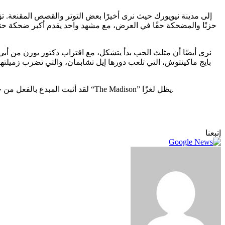
حزنًا والمضحكة حقًا في العرض، مع مشهد واحد يقدم أكبر ضحكة حتى الآ
نرى أيضًا أن مثلث الحب بدأ يتشكل، مع اقتراب دكتور يورن من أبي 
بايج ماكينتوش، التي تلعب دورها إيل تشابمان، والتي تضرب زميلتها 
لقد أثبت المبدع بالفعل من خلال تلك العروض الأخرى أن الميلودراما لا يتعين عليها تقويض الجوانب الأكثر جدية في مشاريعه. لماذا استغرق الأمر وقتًا طويلاً ليتذكر أنه مع “The Madison” يظل لغزًا.
إتبعنا