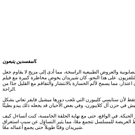
المفسدين يتبعون.
لصابونية والعروض الطبيعية الراسخة، مما أدى إلى مزيج لا يقاوم جعل
ريدان يخوض مخاطرة كبيرة مع فيلم “The Madison”. بدلاً من المسلسلات التليفزيونية الغربية الجديدة، فإن أحدث سلسلة للمبدع غزير الإنتاج
ذار، مما يسمح لألم الخسارة بالانتشار والتفاقم مع القليل جدًا من
الراحة.
قط لأن ستايسي كليبورن التي تلعب دورها ميشيل فايفر تعاني بشكل
 الحبكة. في الواقع، حتى مع نهاية الحلقة الخامسة، كنت أتساءل كيف
وط العريضة للمسلسل تتجمع معًا، مما يثير التساؤل عن سبب استغراق
شيريدان وقتًا طويلاً حتى يجمع أعماله معًا.