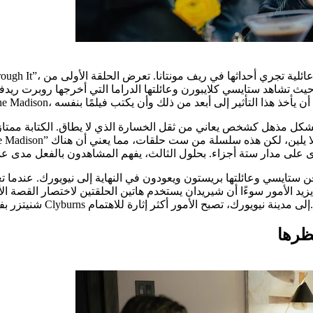
تشاهد ستايسي كلايبورن وعائلتها الدراما التي أخرجها روبرت ريدفورد في غرفتهم بالفندق. علاوة
ن ستايسي وعائلتها بريستون ويعودون في النهاية إلى نيويورك. عندما تع
د الأمور سوءًا أن شيريدان يستخدم هاتين الحلقتين لاختصار القصة ال
شنيتزر بفصل الأمور مع أبيجيل ريس من بو جاريت. لحسن الحظ، بمجرد وصول Clyburns إلى مدينة نيويورك، تصبح الأمور أكثر إثارة للاهتمام.
ظرها