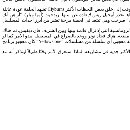
تشهد الحلقة عودة عائلة Clyburns إلى مدينة نيويورك حيث نرى أخيرًا بعض التوتر والقصص المقنعة. تؤدي علاقة ستايسي مع معالج ويل أرنيت الدكتور فيل يورن في نفس الوقت إلى خلق بعض اللحظات الأكثر
تحذر أبيجيل ريس لإبعاده عن ابنتها بريدجيت (أميا ميلر). “أراهن أنك
ومانسية التي لا تزال قائمة بينها وبين الشريف فان ديفيس. ثم هناك
مقنعة. هناك فجأة توتر ووعد بالصراع في المستقبل. يبدو الأمر كما لو