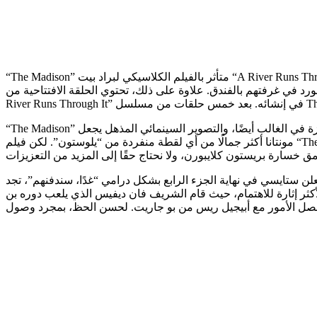
“The Madison” متأثر بالفيلم الكلاسيكي لبراد بيت “A River Runs Through It”، والذي يعد، مثل عرض تايلور شيريدان، دراما عائلية تجري أحداثها في ريف مونتانا. تعرض الحلقة الأولى من “The Madison” الفيلم
 على ذلك، تحتوي الحلقة الافتتاحية من “Madison” على تكريم لريدفورد، مما يعزز مدى تأثير “A
“The Madison” مليء بالعروض المذهلة، وأبرزها ميشيل فايفر التي يمكن تصديقها بشكل مذهل كشخص يعاني من ثقل الخسارة الذي لا يطاق. الكتابة ممتازة في الغالب أيضًا، والتصوير السينمائي المذهل يجعل
مونتانا أكثر جمالًا من أي لقطة منفردة من “يلوستون”. لكن فيلم “The Madison” يكاد يقضي الكثير من الوقت غارقًا في الحزن. نعم، الشيء الحقيقي لا يلين، لكن هذه سلسلة من ست حلقات، مما يعني أن هناك
لن ستايسي في نهاية الجزء الرابع بشكل درامي “غدًا، سندفنهم”، تجد
أكثر إثارة للاهتمام، حيث قام الشريف فان ديفيس الذي يلعب دوره بن