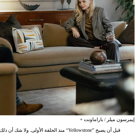
إيمرسون ميلر / باراماونت +