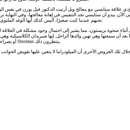
ن. يبدو أن ستايسي تجد التنفيس في إهانة معالجها، وفي النهاية نراها 
تحبهم عندما كنت صغيرًا، أليس كذلك أيها الوغد الملتوي،” صرخت وهي تبتعد في لحظة مرحة تعتبر من أبرز أحداث المسلسل.
أثناء صحوة بريستون، مما يشير إلى احتمال وجود مشكلة في العلاقة الر
بعد أن سمعتها وهي تهين والدها الراحل. إنها شيريدان الكلاسيكية وهي 
كان معجبو برنامج “Yellowstone” أو بصراحة معجبي أي سلسلة من مسلسلات Sheridan ينتظرون ذلك.