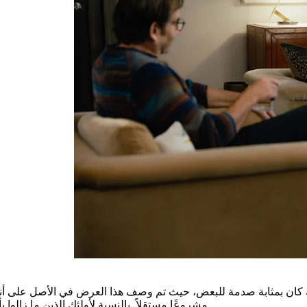
مشروعًا مستقلاً. بالنسبة لأولئك الذين ما زالوا يأملون في بعض سحر “يلوستون”، فإن خاتمة “ماديسون” تحقق النجاح.