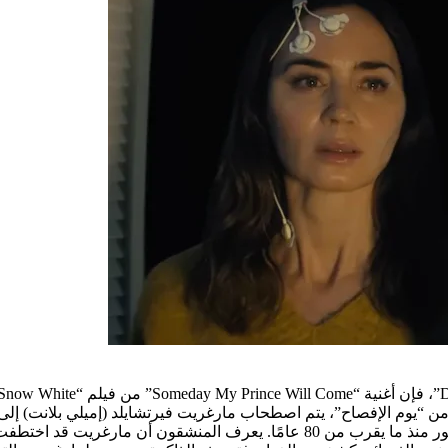
Pi” في “Close Encounters”. في وقت متأخر من “يوم الإفصاح”، يتم اصطحاب مارغريت فيرتشا
وردكس، المنظمة السرية التي أبقت الكائنات الفضائية سرًا عن الجمهور منذ ما يقرب