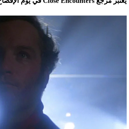
يعتبر مرجع Close Encounters في يوم الإفصاح بمثابة قطع عميق لمحبي الأول