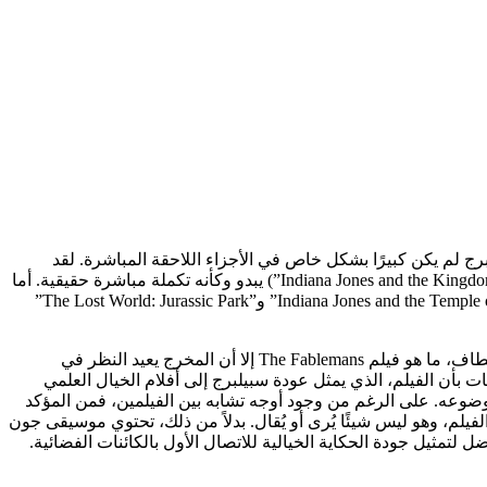
ئج، إلا أن ستيفن سبيلبرج لم يكن كبيرًا بشكل خاص في الأجزاء اللاحقة المباشرة. لقد
اخترت كلماتي بعناية هناك، لأنه على الرغم من أن سبيلبرغ قد صنع عدة أجزاء لأفلامه الخاصة، إلا أن واحدًا منها فقط (“Indiana Jones and the Kingdom of the Crystal Skull”) يبدو وكأنه تكملة مباشرة حقيقية. أما
الباقي فكان أشبه بالمختارات، مع وجود شخصية واحدة أو اثنتين فقط عائدتين وأقل الإشارات إلى الأحداث السابقة. تهتم أفلام مثل “Indiana Jones and the Temple of Doom” و”The Lost World: Jurassic Park”
ومع ذلك، فإن حقيقة أن سبيلبرغ لا ينفر تمامًا من إحياء ماضيه يمنح المعجبين الأمل في أنه قد يفاجئنا بصنع تكملة تراثية أخرى. ففي نهاية المطاف، ما هو فيلم The Fablemans إلا أن المخرج يعيد النظر في
 بأن الفيلم، الذي يمثل عودة سبيلبرج إلى أفلام الخيال العلمي
Ready Playe” لعام 2018، يمكن أن يكون تكملة خفية لفيلم “Close Encounters of the Third Kind” لعام 1977 نظرًا لموضوعه. على الرغم من وجود أوجه تشابه بين الفيلمين، فمن المؤكد
لإبقاء الأفلام منفصلة عن بعضها البعض. ومع ذلك، هناك رد فعل رئيسي واحد لـ “Close Encounters” مخبأ في الفيلم، وهو ليس شيئًا يُرى أو يُقال. بدلاً من ذلك، تحتوي موسيقى جون
لتمثيل جودة الحكاية الخيالية للاتصال الأول بالكائنات الفضائية.