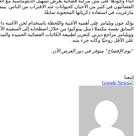
أثناء وجودها على متن مركبة فضائية بغرض تسهيل الدبلوماسية مع ال
الفضائيون في كثير من الأحيان كحيوانات عند الاقتراب من الناس. بين
مارغريت في استعادة ذكرياتها المحجوبة سابقًا.
السابق نفسه مكتملًا (مثل بينوكيو) من خلال اصطحابه إلى السفينة الأ
على الأقل روحيًا وكأنه جزء منه.
“يوم الإفصاح” متوفر في دور العرض الآن.
إتبعنا