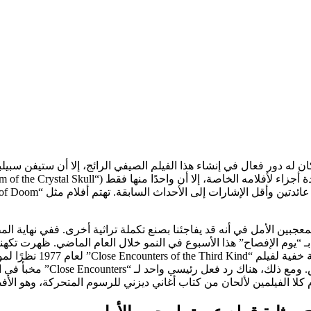
بمسيرة مهنية غزيرة لأكثر من 50 عامًا كمخرج كان له دور فعال في إنشاء هذا الفيلم الصيفي الرا
“يوم الإفصاح” هذا الأسبوع في النمو خلال العام الماضي. ظهرت تكهنات
الرائجة منذ فيلم “r One
أن سبيلبرغ يبذل قصارى جهده 
ا الفيلمين لألحان من كتاب أغاني ديزني للرسوم المتحركة، وهو الأفضل 