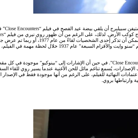
بالنظر 
الفيلم، أو شيء من هذا القبيل. بدلاً من ذلك، تم استخدام أغنية من
ومع ذلك، فإن أغنية “Pinocchio” ليست بارزة في كل نسخة من “Close Encounters”. في حين أن الإ
صدارات، يُسمع تناغم مائل للحن الأغنية عندما يسير روي للقاء السفي
 وارتباطها بروي.