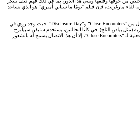
ص من خوفها وقلقها وتبني هذا الدور، بما في ذلك فهم كيف يتنكر
ة لقاء مارغريت، فإن فيلم “يومًا ما سيأتي أميري” هو الذي يساعد
يؤكد جون ويليامز على أهمية الأغنية واللحظة باستخدام لحن الأغنية داخل النوتة الموسيقية، وبالتالي استكمال الدائرة الموضوعية بين أبطال كل من “Close Encounters” و”Disclosure Day”. حيث وجد روي في
ة (مثل بياض الثلج). في كلتا الحالتين، يستخدم ستيفن سبيلبرج
وويليامز مراجع ديزني كتعزيز لطبيعة الكائنات الفضائية الحميدة والمذهلة في الغالب. على الرغم من أن “Disclosure Day” قد لا يكون تكملة فعلية لـ “Close Encounters”، إلا أن هذا الاتصال يسمح له بالشعور