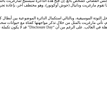
جنس الفضائي كشخص بالغ. إن فتح هذه الذاكرة سيسمح لمارغريت بالتخل
ما تقوم مارغريت ودانيال (جوش أوكونور)، وهو مختطف آخر، بإعادة تجرب
م، تأتي مارغريت بالمثل من خلال تذكر مواجهتها كفتاة مع حيوانات سحري