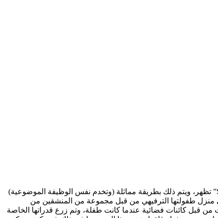
بينما لا تظهر أغنية “When You Wish Upon a Star” في “Disclosure Day”، فإن أغنية “Someday My Prince Will Come” من فيلم “Snow White” تظهر، ويتم ذلك بطريقة مماثلة (وتخدم نفس الوظيفة الموضوعية)
يلد (إميلي بلانت) إلى منزل طفولتها الترفيهي من قبل مجموعة من المنشقين من
 من 80 عامًا. يعرف المنشقون أن مارغريت قد اختطفت من قبل كائنات فضائية عندما كانت طفلة، وتم زرع قدراتها الخاصة