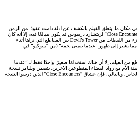
إلى حبكة فيلم “Disclosure Day”، كان من السهل نسبيًا على ستيفن سبيلبرج أن يلقي بيضة عيد الفصح في فيلم “Close Encounters” في مكان ما. يتعلق الفيلم بالكشف عن أدلة دامت عقودًا من الزمن
كانت تعرفها فصائل من حكومات العالم وتسترت على وجود حياة خارج كوكب الأرض. لذلك، على الرغم من أن ظهور روي نيري من فيلم “Close Encounters” لريتشارد دريفوس قد يكون مبالغًا فيه، إلا أنه كان
من السهل الحصول على مجموعة مميزة من بيضة عيد الفصح: من الممكن أن تذكر إحدى الشخصيات لقاءً من عام 1977، أو ربما تم عرض جزء من اللقطات من Devil’s Tower بين المقاطع التي نراها أثناء
 فيلم “سنو وايت والأقزام السبعة” عام 1937 خلال لحظة مهمة في الفيلم، مما يشير إلى ظهور “عندما تتمنى نجمة” (من “بينوكيو” في
شارات إلى “بينوكيو” موجودة في كل مقطع من الفيلم، إلا أن هناك استخدامًا صغيرًا واحدًا فقط لـ “عندما
نة الأم مع رواد الفضاء المتطوعين الآخرين. يتضمن ويليامز نسخة
غنية ومنسقة بالكامل من الأغنية خلال النصف الخلفي من مجموعة الاعتمادات النهائية للفيلم، على الرغم من أنها موجودة فقط في الإصدار الخاص. وبالتالي، فإن عشاق “Close Encounters” الذين درسوا النتيجة