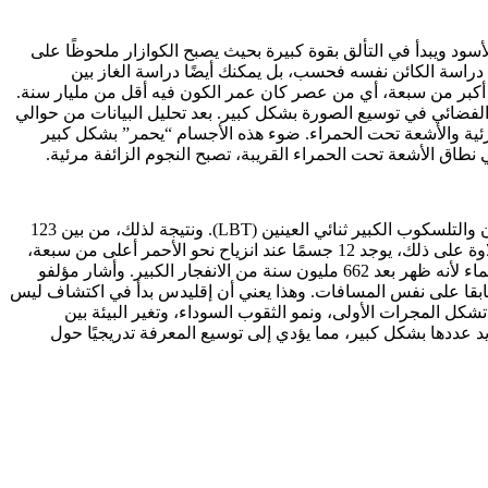
ود ويبدأ في التألق بقوة كبيرة بحيث يصبح الكوازار ملحوظًا على
دراسة الكائن نفسه فحسب، بل يمكنك أيضًا دراسة الغاز بين
أكبر من سبعة، أي من عصر كان عمر الكون فيه أقل من مليار سنة.
لفضائي في توسيع الصورة بشكل كبير. بعد تحليل البيانات من حوالي
المرئية والأشعة تحت الحمراء. ضوء هذه الأجسام “يحمر” بشكل كبير
طاق الأشعة تحت الحمراء القريبة، تصبح النجوم الزائفة مرئية.
وللاختيار، استخدم الباحثون عدة طرق للتعلم الآلي والتحليل الإحصائي، ثم أكدوا النتائج باستخدام التحليل الطيفي على تلسكوبات كيك وماجلان والتلسكوب الكبير ثنائي العينين (LBT). ونتيجة لذلك، من بين 123
مرشحًا، تم تأكيد 31 نجمًا زائفًا جديدًا مع انزياحات حمراء من 6.6 إلى 7.8 – وقد شوهدوا كما كانوا بعد 700-800 مليون سنة من ولادة الكون. علاوة على ذلك، يوجد 12 جسمًا عند انزياح نحو الأحمر أعلى من سبعة،
وهو ما يزيد عن ضعف عدد النجوم الزائفة المعروفة في مثل هذه الحقبة المبكرة. الجسم الأبعد، وهو الكوازار EUCL J1729+6410، لاحظه العلماء لأنه ظهر بعد 662 مليون سنة من الانفجار الكبير. وأشار مؤلفو
ة سابقا على نفس المسافات. وهذا يعني أن إقليدس بدأ في اكتشاف ليس
شكل المجرات الأولى، ونمو الثقوب السوداء، وتغير البيئة بين
زيد عددها بشكل كبير، مما يؤدي إلى توسيع المعرفة تدريجيًا حول