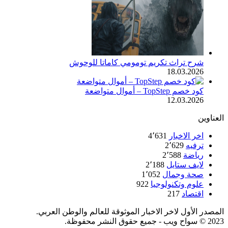
شرح تراث تكريم تومومي كاماتا للوحوش
18.03.2026
كود خصم TopStep – أموال متواضعة
12.03.2026
العناوين
اخر الاخبار
4٬631
ترفيه
2٬629
رياضة
2٬588
لايف ستايل
2٬188
صحة وجمال
1٬052
علوم وتكنولوجيا
922
اقتصاد
217
المصدر الأول لاخر الاخبار الموثوقة للعالم والوطن العربي.
2023 © سواح ويب - جميع حقوق النشر محفوظة.