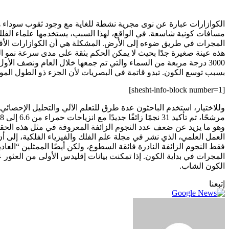
الكوازارات عبارة عن نوى مجرية نشطة للغاية مع وجود ثقوب سوداء هائ
مسافات كونية شاسعة. في الواقع، لهذا السبب، يستخدمها علماء الفلك 
المجرات في طريق ضوءه إلى الأرض. المشكلة هي أن الكوازارات الأق
هذه عينة صغيرة جدًا بحيث لا يمكن الحكم بثقة على مدى سرعة نمو ال
3000 درجة مربعة من السماء والتي تم جمعها خلال العام ونصف الأو
بسبب توسع الكون. تبدو قاتمة في البصريات لأن الجزء ذو الطول المو
[shesht-info-block number=1]
العمل العلمي، الذي نشر في مجلة علم الفلك والفيزياء الفلكية، إلى 
فقط النجوم الزائفة النادرة فائقة السطوع، ولكن أيضًا الممثلين “العا
المجرات في بداية الكون. إذا تمكنت بيانات إقليدس الأولى من العثور ع
الكون الشاب.
إتبعنا