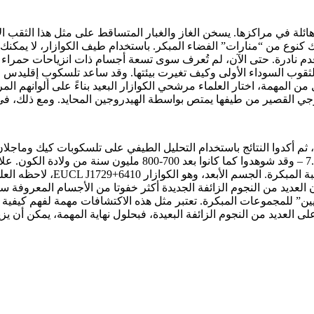
لة في مراكزها. يسخن الغاز والغبار المتساقط على مثل هذا الثقب الأس
كنوع من “منارات” الفضاء المبكر. باستخدام طيف الكوازار، لا يمكنك 
دم نادرة. حتى الآن، لم تُعرف سوى تسعة أجسام ذات انزياحات حمراء 
ثقوب السوداء الأولى وكيف تغيرت بيئتها. وقد ساعد تلسكوب إقليدس ا
ل من المهمة، اختار العلماء مرشحي الكوازار البعيد بناءً على ألوانهم 
جي القصير من طيفها يمتص بواسطة الهيدروجين المحايد. ومع ذلك، في ن
أن العديد من النجوم الزائفة الجديدة أكثر خفوتا من الأجسام المعروف
ديين” للمجموعات المبكرة. تعتبر مثل هذه الاكتشافات مهمة لفهم كيفية ت
لى العديد من النجوم الزائفة البعيدة، فبحلول نهاية المهمة، يمكن أن ي