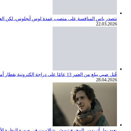
تتصدر باس المنافسة على منصب عمدة لوس أنجلوس، لكن العديد
22.03.2026
قُتل صبي يبلغ من العمر 13 عامًا على دراجة إلكترونية بقطار أمتراك. مجتمع SoCal ينعي
28.04.2026
يعود بول أتريدس للمخرج تيموثي شالاميت في صورة النظرة الأولى لف