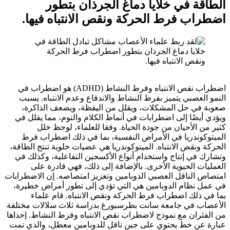
الطاقة في خلايا دماغ الجرذان بتطور
اضطراب فرط الحركة ونقص الانتباه فيها.
اضطراب نقص الانتباه وفرط النشاط (ADHD) هو اضطراب في
النمو العصبي يتميز بفرط النشاط والاندفاع وعدم الانتباه. يسبب
صعوبة في حل المشكلات، ويقلل من اليقظة، ويضعف الذاكرة،
ويؤدي أيضًا إلى اضطرابات في أنماط الكلام والنوم، مما يقلل في
كثير من الأحيان من جودة الحياة. وفقا للعلماء، لوحظ خلل
الميتوكوندريا في الأمراض النفسية، بما في ذلك اضطراب فرط
الحركة ونقص الانتباه. الميتوكوندريا هي عضيات خلوية تنتج الطاقة،
وتشارك في إنتاج واستخدام أنواع الأكسجين التفاعلية، وكذلك في
العمليات الحيوية الأخرى. بالإضافة إلى ذلك، فهي قادرة على
امتصاص الناقل العصبي الدوبامين وتعزيز امتصاصه. إن الاضطرابات
في عمل نظام الدوبامين هي التي تؤدي إلى تطور أمراض خطيرة،
بما في ذلك اضطراب فرط الحركة ونقص الانتباه. قام علماء
الأعصاب في جامعة سانت بطرسبورغ بدراسة ثلاث سلالات مختلفة
من الفئران مع نموذج لاضطراب نقص الانتباه وفرط النشاط. إحداها
عبارة عن خط يحتوي على جين ناقل للدوبامين معطل، والذي تمت