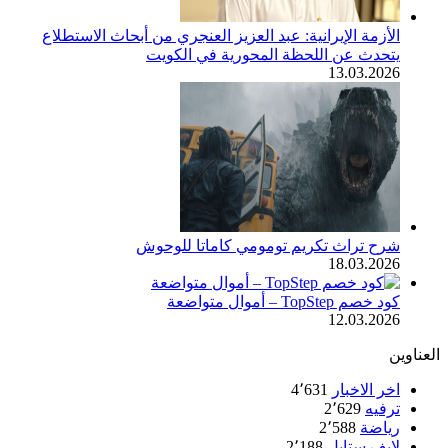
الأزمة الإيرانية: عبد العزيز العنجري من أبحاث الاستطلاع
يتحدث عن اللحظة المحورية في الكويت
13.03.2026
شرح تراث تكريم تومومي كاماتا للوحوش
18.03.2026
كود خصم TopStep – أموال متواضعة
12.03.2026
العناوين
اخر الاخبار
4٬631
ترفيه
2٬629
رياضة
2٬588
لايف ستايل
2٬188