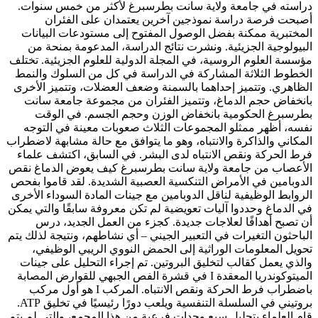
دراسته في جامعة ولاية سانت بطرسبرغ لأكثر من خمس سنوات.
أصبحت فرصة دراسة نموذجين آخرين يعتمدان على الفئران
المختبرية ممكنة بفضل الوصول المفتوح إلى مستودعات البيانات
البيولوجية الجزيئية. ونشرت نتائج الدراسة، المدعومة بمنحة من
مؤسسة العلوم الروسية، في المجلة الدولية للعلوم الجزيئية. تختلف
الخطوط الثلاثة المشاركة في الدراسة في كل من السلوك والنمط
الظاهري. وتتميز إحداهما بالسمنة وضعف العضلات، وتتميز الأخرى
بانخفاض حجم الدماغ، وتتميز الفئران من مجموعة جامعة سانت
بطرسبرغ الحكومية بانخفاض الوزن وحجم الجسم. في الوقت
نفسه، أظهر ممثلو المجموعات الثلاث صعوبات معينة في التوجه
المكاني والذاكرة والانتباه، وهو ما يتوافق مع حالة مشابهة لاضطراب
فرط الحركة ونقص الانتباه لدى البشر. في السابق، اكتشف علماء
الأعصاب من جامعة ولاية سانت بطرسبرغ كيف يعوض الدماغ نقص
الدوبامين في الأمراض التنكسية العصبية الشديدة. لقد قاموا بفحص
الروابط الوظيفية لناقل الدوبامين مع جينات المادة السوداء الأخرى
في الدماغ وحددوا آليات تعويضية لم تكن معروفة سابقًا والتي يمكن
أن تصبح أهدافًا لعلاجات جديدة. كجزء من العمل الجديد، درس
الباحثون التغيرات في التعبير الجيني – أي نشاطهم، ونتيجة لذلك يتم
تحويل المعلومات الوراثية إلى الحمض النووي الريبي الوظيفي،
والذي يعمل كقالب لتخليق البروتين. تم إجراء التحليل على جينات
الميتوكوندريا المعقدة I في قشرة الفص الجبهي للقوارض المصابة
باضطراب فرط الحركة ونقص الانتباه. المركب I هو أول مركب
بروتيني في السلسلة التنفسية ويلعب دورًا رئيسيًا في تخليق ATP.
قام العلماء بتحليل سبع وحدات فرعية من هذا المجمع، والتي لم يتم