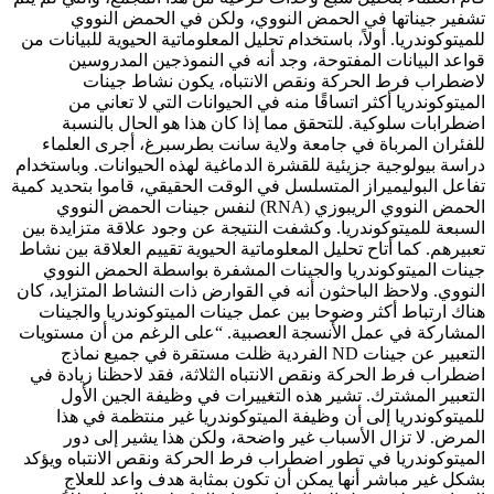
تشفير جيناتها في الحمض النووي، ولكن في الحمض النووي
للميتوكوندريا. أولاً، باستخدام تحليل المعلوماتية الحيوية للبيانات من
قواعد البيانات المفتوحة، وجد أنه في النموذجين المدروسين
لاضطراب فرط الحركة ونقص الانتباه، يكون نشاط جينات
الميتوكوندريا أكثر اتساقًا منه في الحيوانات التي لا تعاني من
اضطرابات سلوكية. للتحقق مما إذا كان هذا هو الحال بالنسبة
للفئران المرباة في جامعة ولاية سانت بطرسبرغ، أجرى العلماء
دراسة بيولوجية جزيئية للقشرة الدماغية لهذه الحيوانات. وباستخدام
تفاعل البوليميراز المتسلسل في الوقت الحقيقي، قاموا بتحديد كمية
الحمض النووي الريبوزي (RNA) لنفس جينات الحمض النووي
السبعة للميتوكوندريا. وكشفت النتيجة عن وجود علاقة متزايدة بين
تعبيرهم. كما أتاح تحليل المعلوماتية الحيوية تقييم العلاقة بين نشاط
جينات الميتوكوندريا والجينات المشفرة بواسطة الحمض النووي
النووي. ولاحظ الباحثون أنه في القوارض ذات النشاط المتزايد، كان
هناك ارتباط أكثر وضوحا بين عمل جينات الميتوكوندريا والجينات
المشاركة في عمل الأنسجة العصبية. “على الرغم من أن مستويات
التعبير عن جينات ND الفردية ظلت مستقرة في جميع نماذج
اضطراب فرط الحركة ونقص الانتباه الثلاثة، فقد لاحظنا زيادة في
التعبير المشترك. تشير هذه التغييرات في وظيفة الجين الأول
للميتوكوندريا إلى أن وظيفة الميتوكوندريا غير منتظمة في هذا
المرض. لا تزال الأسباب غير واضحة، ولكن هذا يشير إلى دور
الميتوكوندريا في تطور اضطراب فرط الحركة ونقص الانتباه ويؤكد
بشكل غير مباشر أنها يمكن أن تكون بمثابة هدف واعد للعلاج