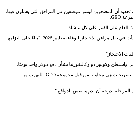
موعة GEO طلبوا بشكل خاص من إدارة الهجرة والجمارك تحديد أن المحتجزين ليسوا موظفين في المرافق التي يعملون فيها.
ة GEO.
هذا العام على الفور على كل منشأة.
ولم يعلق متحدث باسم ICE على التسوية. وقال المتحدث، الذي لم يذكر اسمه في بيان أرسل عبر البريد الإلكتروني يوم الأربعاء، إن الوكالة بدأت في نقل مرافق الاحتجاز للوفاء بمعايير 2026، “بناءً على التزامها
ات الاحتجاز”.
وقالت فياريال إنها واثقة من أن تسوية Cal/OSHA ستستمر حتى لو أدرجت منشآت كاليفورنيا المعايير الجديدة. لكنها قالت إنها تعتقد أن هذه التصريحات هي محاولة من قبل مجموعة GEO “للتهرب من