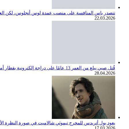
تتصدر باس المنافسة على منصب عمدة لوس أنجلوس، لكن العديد
22.03.2026
قُتل صبي يبلغ من العمر 13 عامًا على دراجة إلكترونية بقطار أمتراك. مجتمع SoCal ينعي
28.04.2026
يعود بول أتريدس للمخرج تيموثي شالاميت في صورة النظرة الأولى لف
17.03.2026