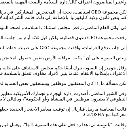
واعتبر المناصرون اعتراف كال/إدارة السلامة والصحة المهنية بالمعتقل
كما ينص قانون ولاية كاليفورنيا. بالإضافة إلى ذلك، قالت الشركة إنه 
في أوائل العام الماضي، رفض مجلس استئناف السلامة والصحة المهنية بالولاية حجة مجموعة GEO ووجد أن المحت
رفعت مجموعة GEO دعوى قضائية، ولكن قبل ثلاثة أيام من جلسة المحكمة العليا في كاليفورنيا في مايو، توصلت الشركة وCal/OSHA إلى التسوية.
إلى جانب دفع الغرامات، وافقت مجموعة GEO على صياغة خطط لتجنب انتقال الهباء الجوي في 12 منشأة آمنة ومعودة الدخول في كاليفورنيا، بما في ذلك خمسة مراكز احتجاز تحتجز المهاجرين.
وتنص التسوية على أن “مكتب مراقبة الأرض يضمن حصول المحتجزين عل
وقال جوميز إن التسوية تترك أيضًا حكم مجلس الاستئناف على حاله 
الاعتراف بإمكانية الانتقام عندما يثير الأفراد مخاوف تتعلق بالسلامة 
لكن مسألة ما إذا كان المعتقلون موظفين ويستحقون بعض الحماية لم يت
وفي الشهر الماضي، أصدرت إدارة الهجرة والجمارك الأمريكية معايير ج
التطوعي لا يعتبرون موظفين في المنشأة و/أو الحكومة”، وبالتالي لا يح
معركتها مع Cal/OSHA.
وقالت: “بالنسبة لي، هذا رد فعل على هذه التسوية ذاتها”. ويعمل فياري