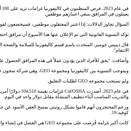
في
يعملون في المرافق ينبغي اعتبارهم موظفين.
السؤال تجاوز الدلالات: إذا اعتبر المعتقلون موظفين، فسيخضعون لقوان
تؤكد التسوية القانونية التي تم الإعلان عنها هذا الأسبوع أن مرافق 
الانتقام”.
وأضافت: “يحق للأفراد الذين يؤدون عملاً في هذه المرافق الحصول على حماية السلامة في مكان العم
وبموجب التسوية بين كاليفورنيا ومجموعة GEO، وهي شركة سجون خاصة مقرها فلوريدا، سحبت الشركة مؤخرًا طعونها القانونية ووافقت على دفع أكثر من 100 ألف دولار كغرامات.
ولم تستجب مجموعة GEO لطلبات التعليق.
والتدريب المناسب أثناء تنظيف المنشأة مقابل دولار واحد في اليوم.
وزعم المحتجزون أنهم قاموا بشكل روتيني بمسح العفن الأسود عن جدرا
كوفيد-19.
كانت أكبر غرامة فُرضت على مجموعة GEO هي الفشل في إنشاء والحفاظ على “إجراءات مكتوبة فعالة لتقليل خطر تعرض الموظفين للأمراض المعدية عبر الهباء الجوي”.