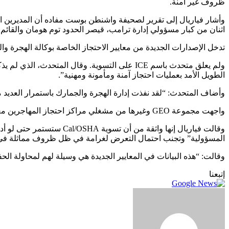
ظروف غير آمنة.
اثنان من كبار مسؤولي إدارة ترامب، قيصر الحدود توم هومان والقائم بأع
تدخل الإصدارات الجديدة من معايير الاحتجاز الخاصة بوكالة الهجرة وال
الطويل الأمد بعمليات احتجاز آمنة ومأمونة ومهنية”.
وأضاف المتحدث: “لقد نفذت إدارة الهجرة والجمارك باستمرار العديد
واجهت مجموعة GEO وغيرها من مشغلي مراكز احتجاز المهاجرين معارك قانونية أخرى حول حقوق العمال، بما في ذلك الدعاوى القضائية في واشنطن وكولورادو وكاليفورنيا بشأن دفع دولار واحد يوميًا.
المسؤولية” وتجنب احتمال التعرض لغرامة في ظل ظروف مماثلة في
وقالت: “هذه البيانات في المعايير الجديدة هي وسيلة لهم لمحاولة الحفاظ على الأرباح قدر الإمكان”. “إن GEO وICE متشا
إتبعنا