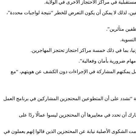
ستقبلية في مراكز الاحتجاز الأخرى في الولاية.
 التطوعي التابع لـ ICE يضعون جداولهم الخاصة وليسوا موظفين، لذلك لا يمكن أن يكون التعرض للخطر “نتيجة لواجبات محددة”،
ام ضرورية بأمان وفعالية”.
عمل يمكنهم المشاركة في الإجراءات دون الكشف عن هويتهم، “مع
قحة “تشدد على أن المتطوعين المحتجزين المشاركين في برنامج العمل
ا تتساءل عما إذا كانت مجموعة GEO قد طلبت من إدارة الهجرة والجمارك أن تحدد في معاييرها أن المحتجزين ليسوا عمالًا ردًا على
دمت الشكوى الأصلية نيابة عن المحتجزين الذين قالوا إنهم يعملون في