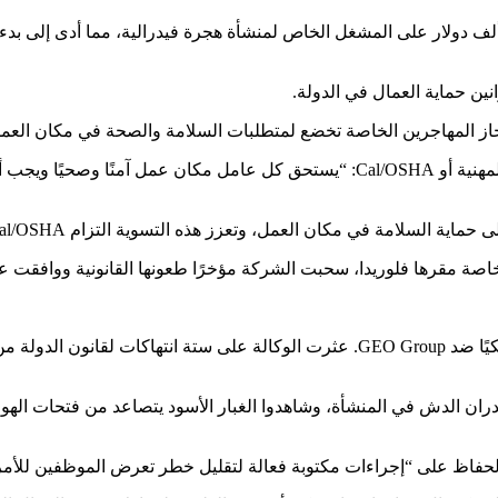
 عام 2023، فرض المنظمون في كاليفورنيا غرامات تزيد على 100 ألف دولار على المشغل الخاص لمنشأة هج
ين حماية العمال في الدولة.
احتجاز المهاجرين الخاصة تخضع لمتطلبات السلامة والصحة في مكان العمل
قال دينيس جوميز، المتحدث باسم قسم كاليفورنيا للسلامة والصحة المهنية أو Cal/OSHA
ل، وتعزز هذه التسوية التزام Cal/OSHA بإنفاذ هذه الحماية وحماية العمال الضعفاء”.
في عام 2023، أصدرت Cal/OSHA غرامات بقيمة 104,510 دولارًا أمريكيًا ضد GEO Group.
ن الدش في المنشأة، وشاهدوا الغبار الأسود يتصاعد من فتحات الهواء