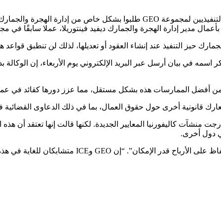
وأشار فياريال إلى تقرير لصحيفة واشنطن بوست مفاده أن المديرين التنفيذيين لمج
مال مدير إدارة الهجرة والجمارك ديفيد فينتوريلا، عملا سابقًا في مجموع
جمارك حيز التنفيذ عند إنشاء العقود أو تعديلها، لذلك لن تنطبق قواعد 
 من أفضل الممارسات هذه بشكل مستقل، مما عزز دورها كقائد في عملي
 دول أخرى.
بكان للغاية في هذه المرحلة لدرجة أن لديهما نفس الدوافع.”