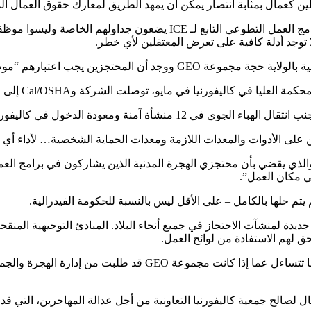
ين كعمال بمثابة انتصار يمكن أن يمهد الطريق لمعارك حقوق العمال الم
لكن مجموعة GEO استأنفت، بحجة أن المحتجزين المشاركين في برنامج العمل
لا توجد أدلة كافية على تعرض المعتقلين لأي خطر.
جزين يجب اعتبارهم “موظفين متأثرين”.
ى الأدوات والمعدات اللازمة ومعدات الحماية الشخصية… لأداء أي مه
والذي يقضي بأن محتجزي الهجرة المدنية الذين يشاركون في برامج ال
في مكان العمل”.
م حلها بالكامل – على الأقل ليس بالنسبة للحكومة الفيدرالية.
ديدة لمنشآت الاحتجاز في جميع أنحاء البلاد. المبادئ التوجيهية المن
ق لهم الاستفادة من لوائح العمل.
قالت المحامية مارييل فياريال إن توقيت معايير الاحتجاز الجديدة جعله
ال لصالح جمعية كاليفورنيا التعاونية من أجل عدالة المهاجرين، التي ق