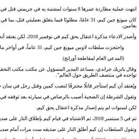
انتهت عملية مطاردة عمرها 8 سنوات لمشتبه به في جريمتي قتل في كاليفورنيا هذا الأسبوع بعد اعتقال مواطن كوري جنوبي في الخارج وإعادته إلى الولايات المتحدة لمواجهة تهم القتل.
بعامين.
وأصدر الادعاء مذكرة اعتقال بحق كيم في نوفمبر 2018، لكن يعتقد أنه فر وتهرب من السلطات لمدة ثماني سنوات.
واحتجزت سلطات لاوس ميونغ جين كيم، 31 عاماً، في أواخر مايو/أيار بسبب مخالفات تتعلق بالهجرة، ثم أُعيدت جواً إلى مطار لوس أنجلوس الدولي يوم الأربعاء.
(المدعي العام لمقاطعة أورانج)
وقال باتريك جراندي، مساعد المدير المسؤول عن مكتب مكتب التحقيقات 
تواجده في منتصف الطريق حول العالم”.
ويُعتقد أن كيم استأجر قاتلًا محترفًا لنصب كمين وقتل رجل في سان خوسيه في 27 
وتقول الشرطة إن الضحية أصيب بالرصاص في سيارته بعد توقفه في 
لكن لسنوات لم يتم إصدار مذكرة اعتقال بحق كيم.
ثم في 5 سبتمبر 2018، تم الاشتباه في قيام كيم بإطلاق النار على صديقه، كريستوفر كيم البالغ من العمر 26 عامًا، وقتله في ساحة انتظار السيارات في وستمنستر بعد أن تشاجر الاثنان حول المال.
وتقول السلطات إن كيم أطلق النار على صديقه ست مرات أمام صديقته