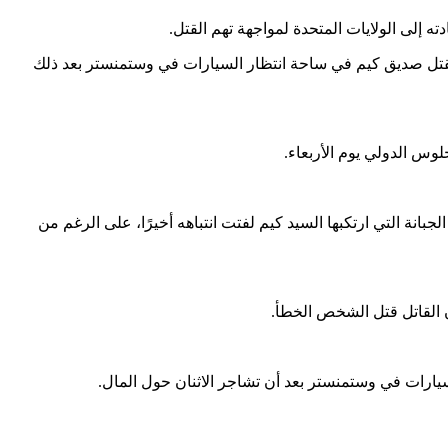
 كيم، 31 عامًا، مطلوبًا فيما يتعلق بعمليتي قتل، بما في ذلك مؤامرة قتل فاشلة مقابل أجر في سان خوسيه في عام 2016، ومقتل صديق كيم في ساحة انتظار السيارات في وستمنستر بعد ذلك
نة التي ارتكبها السيد كيم لفتت انتباهه أخيرًا، على الرغم من
القاتل قتل الشخص الخطأ.