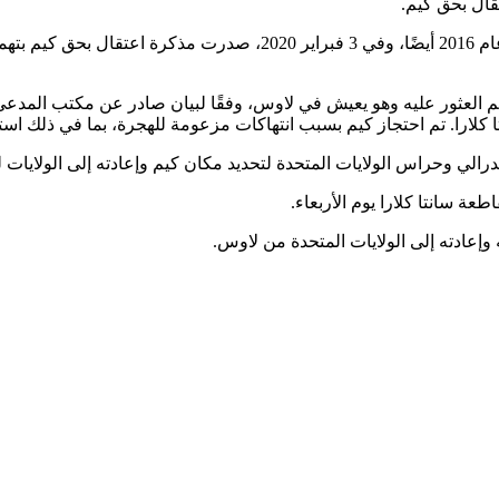
وواصلت شرطة سان خوسيه تحقيقاتها في جريمة القتل التي وقعت عام 2016
على تطبيق القانون لسنوات حتى ديسمبر 2025، عندما تم العثور عليه وهو يعيش في لاوس، وفقًا 
لارا. تم احتجاز كيم بسبب انتهاكات مزعومة للهجرة، بما في ذلك است
لي وحراس الولايات المتحدة لتحديد مكان كيم وإعادته إلى الولايات لم
عة سانتا كلارا يوم الأربعاء.
إعادته إلى الولايات المتحدة من لاوس.