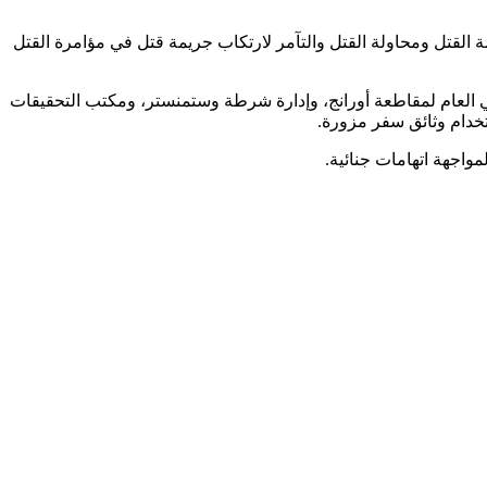
 أيضًا، وفي 3 فبراير 2020، صدرت مذكرة اعتقال بحق كيم بتهمة القتل ومحاولة القتل والتآمر لارتكاب جريمة قتل في مؤامرة القتل
لبيان صادر عن مكتب المدعي العام لمقاطعة أورانج، وإدارة شرطة وستمنستر، ومكتب التحقيقات
خدام وثائق سفر مزورة.
واجهة اتهامات جنائية.