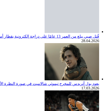
قُتل صبي يبلغ من العمر 13 عامًا على دراجة إلكترونية بقطار أمتراك. مجتمع SoCal ينعي
28.04.2026
يعود بول أتريدس للمخرج تيموثي شالاميت في صورة النظرة الأولى لف
17.03.2026