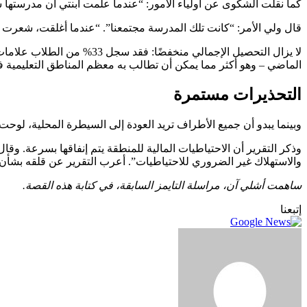
كما نقلت الشكوى عن أولياء الأمور: “عندما علمت ابنتي أن مدرستها س
قال ولي الأمر: “كانت تلك المدرسة مجتمعنا”. “عندما أغلقت، شعرت وك
الماضي – وهو أكثر مما يمكن أن تطالب به معظم المناطق التعليمية في
التحذيرات مستمرة
وبينما يبدو أن جميع الأطراف تريد العودة إلى السيطرة المحلية، لوحت FCMAT بعلامة تحذير في تقريرها الأخير
والاستهلاك غير الضروري للاحتياطيات”. أعرب التقرير عن قلقه بشأن ن
ساهمت أشلي آن، مراسلة التايمز السابقة، في كتابة هذه القصة.
إتبعنا