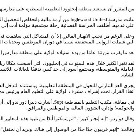
من المقرر أن تستعيد منطقة إنجلوود التعليمية السيطرة على مدارسها 
على قدميه. أطلقت الحراسة القضائية رحلة مجتمعية مؤلمة أدت إلى 
التي شملت الرواتب المنخفضة نسبياً في دوران الموظفين وتحديات ا
بعد ما يقرب من 14 عامًا من بدء استيلاء الولاية على منطقة مدارس إنجليوود الموحدة، سيتم قريبًا إدارة منطقة مدارس إنجلوود الموحدة من قبل أعضاء مجلس إدارة منتخبين محليًا ومشرف من اختيارهم.
العاملة والمتوسطة، ومجتمع أسود إلى حد كبير، تدفقًا للعائلات اللاتين
الشابة.
يجري العد التنازلي للتحول في المنطقة التعليمية. وباستثناء التدخل ا
اتخاذ القرار، تحت إشراف مشرف الولاية على التعليم العام ورئيس مجلس
والحوكمة؛ وإدارة الشؤون المالية والموظفين والمرافق.
وقال دواردو: “إنه إنجاز كبير”. “لم يتمكنوا أبدًا من تلبية هذه المعايير ا
وقالت: “إنهم قريبون جدًا جدًا من الوصول إلى هناك، ونريد أن نحتفل”.