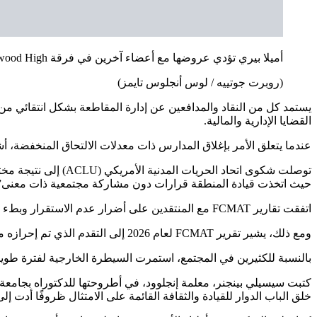
أميلا بيري تؤدي عروضها مع أعضاء آخرين في فرقة Inglewood High في Morningside High.
(روبرت جوتييه / لوس أنجلوس تايمز)
يستمد كل من النقاد والمدافعين عن إدارة المقاطعة بشكل انتقائي من ا
القضايا الإدارية والمالية.
عندما يتعلق الأمر بإغلاق المدارس ذات معدلات الالتحاق المنخفضة، أشادت FCMAT بعملية إنجليوود: “لتعزيز الشفافية والمشاركة المجتمعية الهادفة، عقدت المنطقة سلسلة من الاجت
توصلت شكوى اتحاد ال
حيث اتخذت قيادة المنطقة قرارات دون مشاركة مجتمعية ذات معنى”
اتفقت تقارير FCMAT مع المنتقدين على أضرار عدم الاستقرار وبطء وتيرة التحسن.
ومع ذلك، يشير تقرير FCMAT لعام 2026 إلى التقدم الذي تم إحرازه مؤخرًا تحت قيادة موريس، المشرف المتقاعد الذي تولى قيادة Inglewood Unified في يناير 2023.
بالنسبة للكثيرين في المجتمع، استمرت السيطرة الخارجية لفترة طويلة
كتبت سيسيلي بينجنر، معلمة إنجلوود، في أطروحتها للدكتوراه بجامعة 
خلق الباب الدوار للقيادة والثقافة القائمة على الامتثال ظروفًا أدت