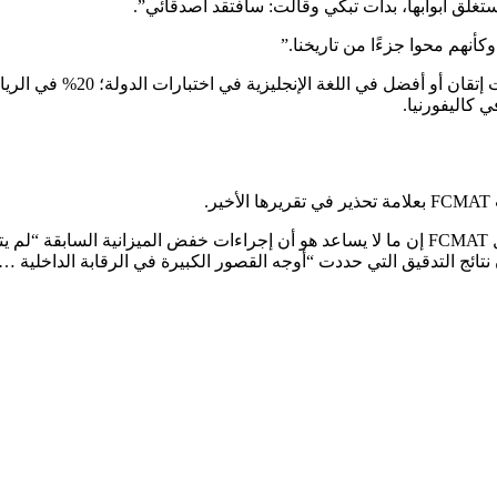
تغلق أبوابها، بدأت تبكي وقالت: سأفتقد أصدقائي”.
أنهم محوا جزءًا من تاريخنا.”
لا يزال التحصيل الإجمالي من
 كاليفورنيا.
.
وذكر التقرير أن الاحتياطيات المالية للمنطقة يتم إنفاقها بسرعة. وقال FCMAT إن ما لا يساعد هو أن 
تائج التدقيق التي حددت “أوجه القصور الكبيرة في الرقابة الداخلية …