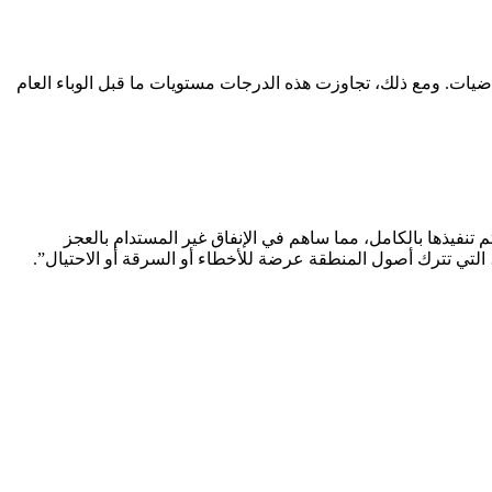
خفضًا: فقد سجل 33% من الطلاب علامات إتقان أو أفضل في اللغة الإنجليزية في اختبارات الدولة؛ 20% في الرياضيات. ومع ذلك، تجاوزت هذه الدرجات مستويات ما قبل الوباء العام
إجراءات خفض الميزانية السابقة “لم يتم تنفيذها بالكامل، مما ساهم في الإنفاق غير المستدام بالعجز
 التي تترك أصول المنطقة عرضة للأخطاء أو السرقة أو الاحتيال”.