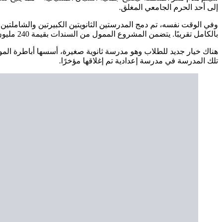
إلى أحد الحرم الجامعي المغلق.
وفي الوقت نفسه، تم دمج المدرستين الثانويتين الكبيرتين والشاملتين س
بالكامل تقريبًا. يتضمن المشروع الممول من السندات بقيمة 240 مليون دولار جسرًا للمشاة يربط المدرسة بمكتبة المدينة التي تم تجديدها. سيتم هدم Morningside High في النهاية من أجل تطوير سكني.
هناك خيار جديد للطلاب وهو مدرسة ثانوية صغيرة، أسسها أباطرة الموس
تلك المدرسة في مدرسة إعدادية تم إغلاقها مؤخرًا.