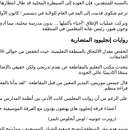
بالنسبة للمنتقدين، فإن العودة إلى السيطرة المحلية قد طال انتظار
تزعم شكوى قدمت إلى المدعي العام للولاية في ديسمبر / كانون الأول
وتركت عمليات الإغلاق “أحياء بأكملها … بدون مدرسة محلية، مما أدى 
وجون هيوز، رئيس نقابة المعلمين في المنطقة.
روايات إنجليوود المتضاربة
الجامعات.
يتحدث مكتب التعليم بالمقاطعة عن تقدم تدريجي ولكن حقيقي بالإضافة
منتجًا أكاديميًا عالي الجودة.
قال جيمس موريس، المدير المعين من قبل المقاطعة: “لقد بدأنا بالفعل في
قراءة منظم.
على الرغم من أن رواتب المعلمين كانت الأدنى بين أنظمة المدارس من 
أعضاء فرقة إنجلوود هاي يهتفون يؤدون مع الفرقة الموسيقية خ
(روبرت جوتييه / لوس أنجلوس تايمز)
سيتم هدم مقر المنطقة ليصبح جمعية الشبان المسيحية – مما يتيح لل