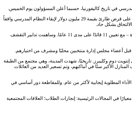
لمدرسي في تاريخ كاليفورنيا، حسبما أعلن المسؤولون يوم الخميس.
عانت مدرسة Inglewood Unified من أزمة مالية وانخفاض التحصيل الأكاديمي عندما تولت الدولة زمام الأمور في عام 2012 كشرط للحصول على قرض طارئ بقيمة 29 مليون دولار لإبقاء النظام المدرسي واقفاً
التحاق بشكل حاد.
وعلى الرغم من تجنب الانهيار المالي، إلا أن المشاكل التي ساهمت في الحراسة القضائية تفاقمت على مر السنين بسبب عدم استقرار القيادة – مع تعيين 11 قائدًا على مدى 11 عامًا. وساهمت تدابير التقشف
ود، التي أصبحت مكانًا رياضيًا وترفيهيًا عالمي المستوى، وموطنًا لملعب So-Fi ونادي رامز، ونادي إنتويت دوم وكليبرز. تاريخيًا، شهدت المدينة، وهي مجتمع من الطبقة
المنازل الأكبر سنًا في أماكنهم، وتم تسعير العديد من العائلات
 الأداء المطلوبة إيجابية لأكثر من عام. وللمقاطعة دور أساسي في
 مقابلة، مكتب التعليم بالمقاطعة Supt. أشارت ديبرا دوراندو إلى أن فريق التقييم المستقل قد نسب الفضل إلى المنطقة في استيفاء 153 معيارًا في المجالات الرئيسية: إنجازات الطلاب؛ العلاقات المجتمعية