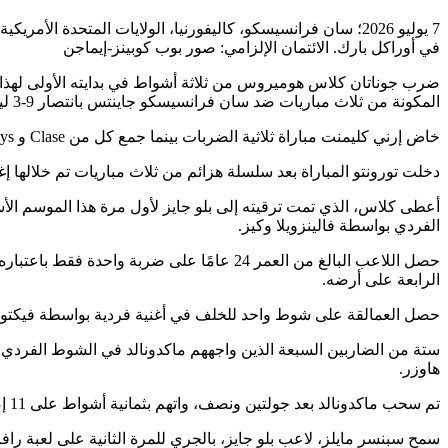
في أوراكل بارك. الائتمان الإلزامي: صور بوب كوبينز-إيماجن
المكونة من ثلاث مباريات ضد سان فرانسيسكو جاينتس بانتصار 9-3 ليلة الثلاثاء.
خاض إرني كليمنت مباراة ثلاثية الضربات بينما جمع كل من Clase و Keys و Brandon Valenzuela ضربتين لكل منهما لفريق Blue Jays ، الذي خرج من الركود الهجومي بهجوم من 13 ضربة.
دخلت تورونتو المباراة بعد سلسلة هزائم من ثلاث مباريات تم خلالها إ
أعطى كلاس، الذي تمت ترقيته إلى بلو جايز لأول مرة هذا الموسم الأس
الفردي بواسطة فالينزويلا وكيز.
الرابعة على أرضه.
حصل العمالقة على شوط واحد للخلف في أغنية فردية بواسطة فيكتور بي
هاوزر.
تم سحب ماكدونالد بعد جولتين ونصف، واتهم بثمانية أشواط على 11 إصابة. مشى واحدًا دون إضراب.
سمح سبنسر مايلز، لاعب بلو جايز، بالجري للمرة الثانية على لعبة راف