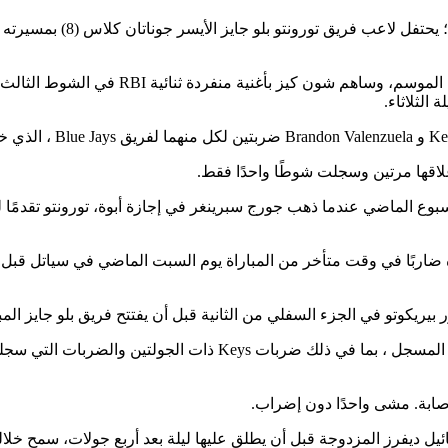
7 يوليو 2026؛ سان فرانسيسك
ضرب جوناتان كلاس هوميروس من ثلاثة أشواط ف
غلاقها مرتين وسجلت شوطًا واحدًا فقط.
بوع الماضي عندما ذهب جورج سبرينغر في إجازة أبوة، تورونتو تقدمًا ل
ريكوتو في الجزء السفلي من الثانية قبل أن يفتتح فريق بلو جايز المب
ستة من الضاربين السبعة الذين واجههم ماكدونالد في الشوط الفردي ال
ائيل ديفرز المزدوجة قبل أن يطلق عليها ليلة بعد أربع جولات، سمح خل