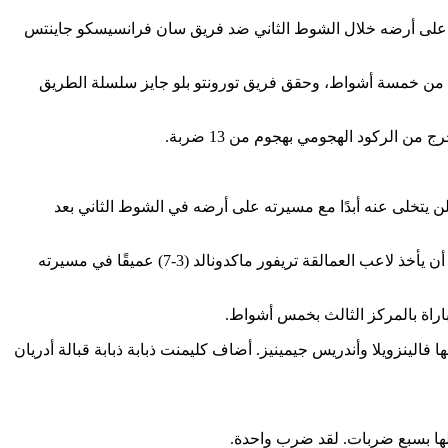
و، كاليفورنيا، الولايات المتحدة الأمريكية؛ يحتفل لاعب فريق تورونتو بلو جايز الأيسر جوناتان كلاس (8) بمسيرته على أرضه خلال الشوط الثاني ضد فريق سان فرانسيسكو جاينتس
ي بدايته الأولى لهذا الموسم، وساهم شون كيز بأغنية منفردة ثنائية RBI في الشوط الثالث من خمسة أشواط، وحقق فريق تورونتو بلو جايز سلسلة الطريق
ن يتخلى عنه أبدًا مع مسيرته على أرضه في الشوط الثاني بعد
حصل اللاعب البالغ من العمر 24 عامًا على ضربة واحدة فقط باعتباره ضاربًا في وقت متأخر من المباراة يوم السبت الماضي في سياتل قبل أن يأخذ لاعب العمالقة تريفور ماكدونالد (3-7) عميقًا في مسيرته
اراة بالمركز الثالث بخمس أشواط.
مسجل ، بما في ذلك ضربات Keys ذات الجولتين والضربات التي سجلها فالينزويلا وأندريس جيمينيز. أضاف كليمنت ذبابة ذبابة قبالة أدريان
الها بسبع ضربات. لقد ضرب واحدة.