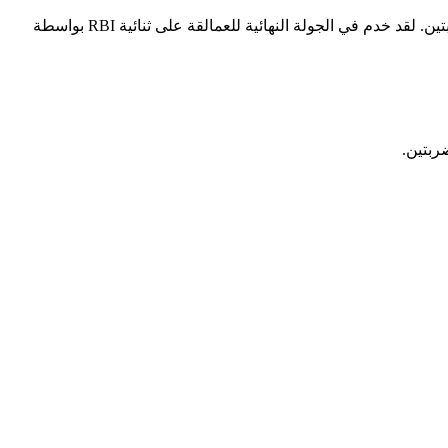
نظرًا لفشل مايلز في أداء الأدوار الخمس المطلوبة، فقد كان لباتريك كوربين (3-4) الفضل في الفوز بعد رمي 2 1/3 شوط من الكرة ذات الضربتين. لقد خدم في الجولة النهائية للعمالقة على ثنائية RBI بواسطة
ربتين.