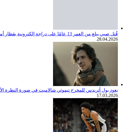
قُتل صبي يبلغ من العمر 13 عامًا على دراجة إلكترونية بقطار أمتراك. مجتمع SoCal ينعي
28.04.2026
يعود بول أتريدس للمخرج تيموثي شالاميت في صورة النظرة الأولى لف
17.03.2026