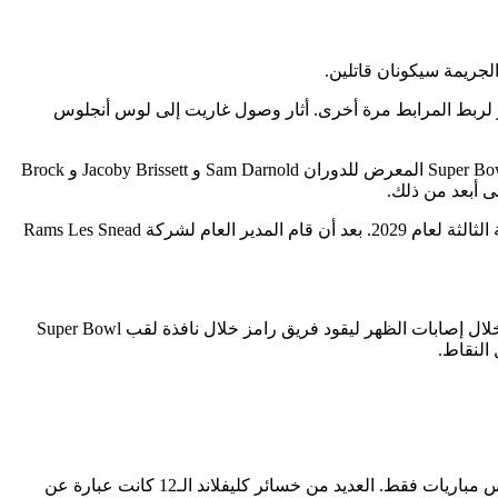
ور على النار لربط المرابط مرة أخرى. أثار وصول غاريت إلى لوس أنجلوس
غاريت ودونالد والنجم المكتسب حديثًا ترينت ماكدوفي من شأنه أن يجعل الحياة جحيمًا حيًا للاعبي الوسط في NFC West بما في ذلك بطل Super Bowl المعرض للدوران Sam Darnold و Jacoby Brissett و Brock
أرسل الكباش النهاية الدفاعية لكليفلاند براونز جاريد فيرس، واختيار الجولة الأولى لعام 2027، واختيار الجولة الثانية لعام 2028، واختيار الجولة الثالثة لعام 2029. بعد أن قام المدير العام لشركة Rams Les Snead
هجوميا يجب تحميل الكباش. إنهم يعيدون ماثيو ستافورد لموسمه البالغ من العمر 38 عامًا. يتحدى أفضل لاعب في العالم الزمن، ويكافح من خلال إصابات الظهر ليقود فريق رامز خلال نافذة لقب Super Bowl
النقاط.
في الموسم الماضي، حطم غاريت الرقم القياسي للموسم الواحد في الدوري الوطني لكرة القدم الأمريكية برصيد 23 كيسًا. وفاز براون بخمس مباريات فقط. العديد من خسائر كليفلاند الـ12 كانت عبارة عن