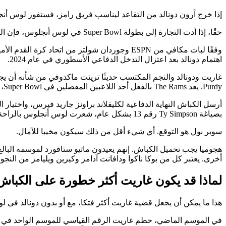
إذا خرج آرون دونالد من التقاعد ليناسب فريق رامز، فستفوز لوس أن
حقًا، إذا أدت التجارة إلى بطولة Super Bowl في لوس أنجلوس، فإن التجارة تعتبر فوزًا. لكن دونالد وجاريت على نفس الخط الدفاعي مع تلك الجريمة سيكونان قاتلين.
وفقًا لبات مكافي من ESPN وجوردان شولتز من ا
اهتمام دونالد بعد اعتزال التدخل الدفاعي الأسطوري في عام 2024.
Purdy. يعد The Rams بالفعل أحد اللاعبين المفضلين في Super Bowl، إذا أضافوا دونالد، حتى في عمر 35 عامًا، فإن هذه الاحتمالات سترتفع إلى أبعد من ذلك.
بصياغة Ty Simpson رقم 13 بشكل عام، شعرت لوس أنجلوس بالراحة في التعامل مع Garrett.
سوبر بول هو التوقع. أي شيء أقل من ذلك سيكون مخيبا للآمال.
أخرى. يعتبر كل من بوكا ناكوا ودافانت آدامز وكيرين ويليامز من النج
لماذا قد يكون غاريت أكثر خطورة على الكباش
هذا ما يمكن أن يجعل قضية غاريت أكثر فتكا، مع أو بدون دونالد في 