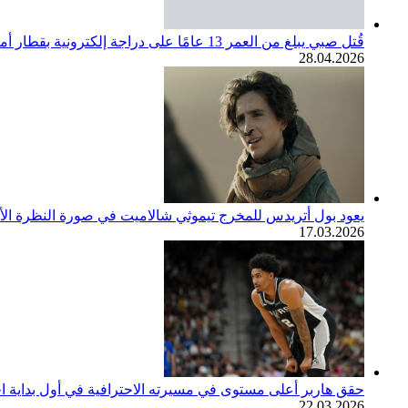
قُتل صبي يبلغ من العمر 13 عامًا على دراجة إلكترونية بقطار أمتراك. مجتمع SoCal ينعي
28.04.2026
يعود بول أتريدس للمخرج تيموثي شالاميت في صورة النظرة الأولى لف
17.03.2026
حقق هاربر أعلى مستوى في مسيرته الاحترافية في أول بداية اح
22.03.2026