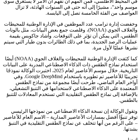
في المحيط الأطلسي، فمن المهم أن نفهم أن الأمر لا يستغرق سوى
موسم واحد”، مشيرًا إلى أنه حتى في السنوات الهادئة، لا تزال
العواصف من الفئة الخامسة تصل إلى اليابسة.
وخفضت إدارة ترامب عدد الموظفين في الإدارة الوطنية للمحيطات
والغلاف الجوي (NOAA)، وقلصت جمع بعض البيانات، مثل بالونات
الطقس، التي يمكن أن تؤثر على التوقعات. وأشاد جاكوبس بقيمة
عمليات الرصد الجديدة، بما في ذلك الطائرات بدون طيار التي سيتم
نشرها عمليًا لأول مرة.
كما كثفت الإدارة الوطنية للمحيطات والغلاف الجوي (NOAA) أيضًا
استخدام نماذج الطقس ذات الذكاء الاصطناعي المدربة على البيانات
التاريخية. خلال موسم الأعاصير لعام 2025، اختبرت الوكالة نموذجًا
تجريبيًا للأعاصير تم تطويره باستخدام Google DeepMind. وفي
أواخر العام الماضي، طرحت أيضًا مجموعة من نماذج الطقس
المعتمدة على الذكاء الاصطناعي لاستخدامها في التنبؤ التشغيلي،
بالإضافة إلى نماذج الطقس التقليدية التي تستخدم المعادلات للتنبؤ
بالطقس.
وتقول الوكالة إن نسخة الذكاء الاصطناعي من نموذجها الرئيسي
توفر تنبؤًا أفضل بمسارات الأعاصير المدارية – الاسم العام للأعاصير
– على الرغم من أنها تتخلف عن نماذج الطقس التقليدية في التنبؤ
بشدتها.
إتبعنا