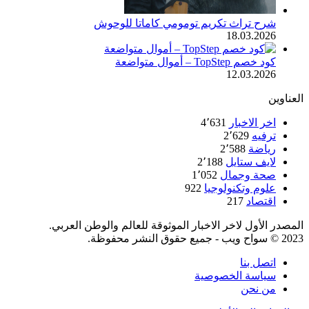
شرح تراث تكريم تومومي كاماتا للوحوش
18.03.2026
كود خصم TopStep – أموال متواضعة
12.03.2026
العناوين
اخر الاخبار
4٬631
ترفيه
2٬629
رياضة
2٬588
لايف ستايل
2٬188
صحة وجمال
1٬052
علوم وتكنولوجيا
922
اقتصاد
217
المصدر الأول لاخر الاخبار الموثوقة للعالم والوطن العربي.
2023 © سواح ويب - جميع حقوق النشر محفوظة.
اتصل بنا
سياسة الخصوصية
من نحن