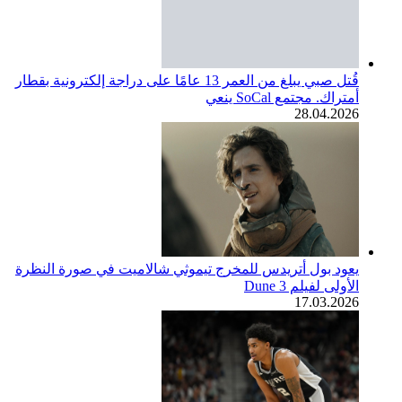
قُتل صبي يبلغ من العمر 13 عامًا على دراجة إلكترونية بقطار
أمتراك. مجتمع SoCal ينعي
28.04.2026
يعود بول أتريدس للمخرج تيموثي شالاميت في صورة النظرة
الأولى لفيلم Dune 3
17.03.2026