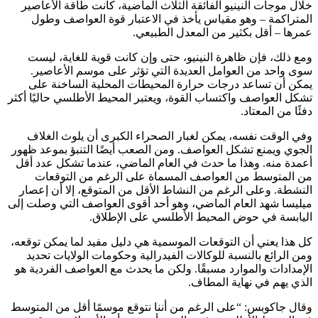
خلال موجات النينيو الفائقة الثلاث الماضية، كانت طاقة الأعاصير
المتراكمة – وهو مقياس يأخذ في الاعتبار قوة العواصف وطول
عمرها – أقل بكثير من المعدل الطبيعي.
ومع ذلك، فإن ظاهرة النينيو، حتى وإن كانت قوية للغاية، ليست
سوى واحد من العوامل العديدة التي تؤثر على موسم الأعاصير.
يمكن أن تساعد درجات حرارة المحيطات المحلية الساخنة على
تشكل العواصف واكتساب القوة، ويعتبر المحيط الأطلسي حاليًا أكثر
دفئًا من المعتاد.
وفي الوقت نفسه، يمكن لغبار الصحراء الكبرى أن يلوث الغلاف
الجوي ويمنع تشكل العواصف. ومن الصعب أيضًا التنبؤ بموعد ظهور
أعمدة منه. وهذا ما حدث في العام الماضي، عندما تشكل عدد أقل
من المتوسط ​​من العواصف المسماة على الرغم من التوقعات
النشطة. وعلى الرغم من النشاط الأقل من المتوقع، إلا أن إعصار
ميليسا شهد العام الماضي، وهو أحد أقوى العواصف التي وصلت إلى
اليابسة في حوض المحيط الأطلسي على الإطلاق.
كل هذا يعني أن التوقعات الموسمية هي دليل مفيد لما يمكن توقعه،
ومن الرائع بالنسبة للوكالات الفيدرالية وحكومات الولايات تحديد
الإمدادات والموارد مسبقًا. ولكن ما يحدث مع العواصف الفردية هو
الذي يهم في نهاية المطاف.
وقال جاكوبس: “على الرغم من أننا نتوقع موسمًا أقل من المتوسط ​​