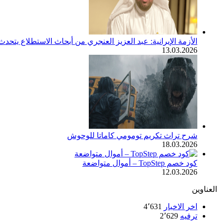
الأزمة الإيرانية: عبد العزيز العنجري من أبحاث الاستطلاع يتح
13.03.2026
شرح تراث تكريم تومومي كاماتا للوحوش
18.03.2026
كود خصم TopStep – أموال متواضعة
12.03.2026
العناوين
اخر الاخبار
4٬631
ترفيه
2٬629