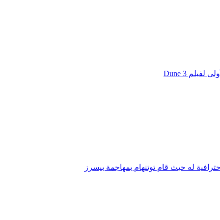
يلم Dune 3
ترافية له حيث قام توتنهام بمهاجمة بيسرز