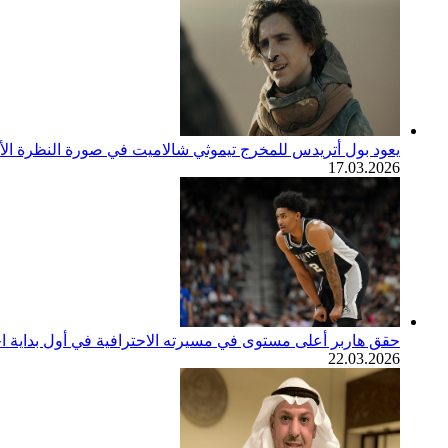
يعود بول أتريدس للمخرج تيموثي شالاميت في صورة النظرة الأولى لف
17.03.2026
حقق هاربر أعلى مستوى في مسيرته الاحترافية في أول بداية اح
22.03.2026