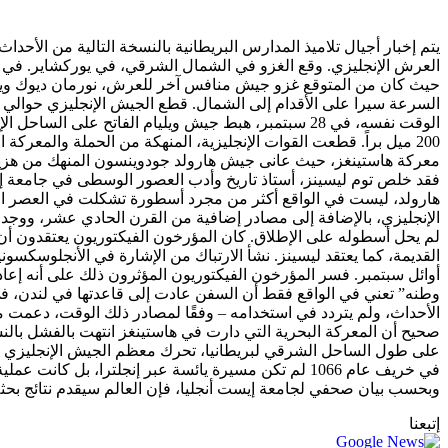
العرش الإنجليزي. وقع الغزو في الشمال الشرقي، في يوركشاير. في ا
حيث كان من المتوقع غزو جيش منافس آخر للعرش، نورمان ديوك ويليام
الوقت نفسه، في 28 سبتمبر، هبط جيش ويليام الفاتح عل
معركة هاستينغز، حيث عانى جيش هارولد جودوينسون المنهك من هزيمة س
هارولد، ليست في الواقع أكثر من مجرد أسطورة تشكلت في العصر الفيك
الإنجليزي، بالإضافة إلى مصادر إضافية من القرن الحادي عشر، ووجد 
أوائل سبتمبر. فسر المؤرخون الفيكتوريون المؤثرون ذلك على أنه إعاد
وطنه” تعني في الواقع فقط أن السفن عادت إلى قاعدتها في لندن، في
الأحداث، ولم يتردد في استخدامه – وفقًا لمصادر ذلك الوقت، دعمت مئا
صحيح أن المعركة البحرية التي دارت في هاستينغز انتهت بالفشل بالن
على طول الساحل الشرقي لبريطانيا، تحرك معظم الجيش الإنجليزي على
في خريف عام 1066 لم تكن مسيرة يائسة عبر إنجلترا، ب
وبحسب بيان صحفي لجامعة إيست أنجليا، فإن العالم سيقدم نتائج بحثه في مؤتمر “العالم البحري وال
إتبعنا