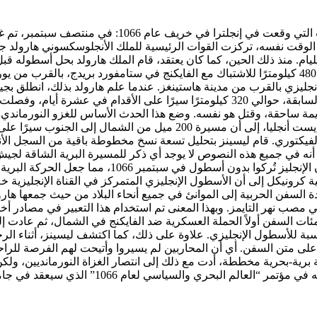
يتم إخبار أجيال تلاميذ المدارس البريطانية بالنسخة التا
لوقت نفسه، تركزت القوات الرئيسية للملك الأنجلوسكسوني هارولد جو
. منذ ذلك الحين، كما كان يعتقد، قام الملك هارولد بحل أسطوله قبل
ى الساحل الإنجليزي بالقرب من مدينة هاستينغز. عندما علم هارولد بذلك، انط
احقة، وقتل هو نفسه. وضع هذا الحدث الأساس للغزو النورماندي لإنجل
فقد خلص توم ليسينز، أستاذ تاريخ وأدب العصور الوسطى في جامعة إيست أنجل
توري. قام ليسينز بتحليل تسعة نسخ مخطوطة باقية من السجل الأنجلوس
أنه في جميع هذه النصوص لا يوجد أي ذكر للمسيرة البرية الشاقة لجيش
لم يحل أسطوله على الإطلاق. كان المؤرخون الفيكتوريون
ة السفن الحربية إلى الموانئ في جميع أنحاء البلاد من حيث جمعها هار
 مصب نهر التايمز. وبهذا المعنى تم استخدام هذا التعبير في مصادر
ت السفن أولاً الحملة العسكرية ضد الفايكنج في الشمال، ثم عادت إلى ا
سبة للأسطول الإنجليزي. علاوة على ذلك، كما اكتشف ليسينز، أثناء الر
 متن السفن. أي أن المحاربين لم يسيروا وأتيحت لهم الفرصة للراحة.
ل كانت عملية برية-بحرية مخططة، أدت مع ذلك إلى انتصار الغزاة النورمانديي
سياسي لعام 1066” الذي سيعقد في جامعة أكسفورد يوم 24 مارس.