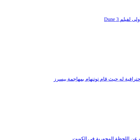
يلم Dune 3
ترافية له حيث قام توتنهام بمهاجمة بيسرز
دث عن اللحظة المحورية في الكويت