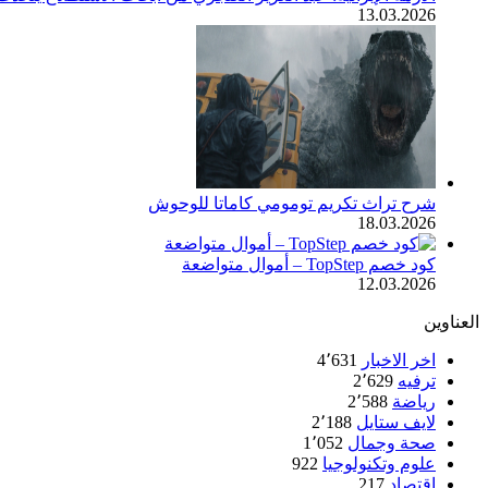
13.03.2026
شرح تراث تكريم تومومي كاماتا للوحوش
18.03.2026
كود خصم TopStep – أموال متواضعة
12.03.2026
العناوين
اخر الاخبار
4٬631
ترفيه
2٬629
رياضة
2٬588
لايف ستايل
2٬188
صحة وجمال
1٬052
علوم وتكنولوجيا
922
اقتصاد
217