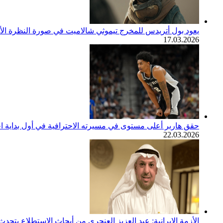
يعود بول أتريدس للمخرج تيموثي شالاميت في صورة النظرة الأولى لف
17.03.2026
حقق هاربر أعلى مستوى في مسيرته الاحترافية في أول بداية اح
22.03.2026
الأزمة الإيرانية: عبد العزيز العنجري من أبحاث الاستطلاع يتح