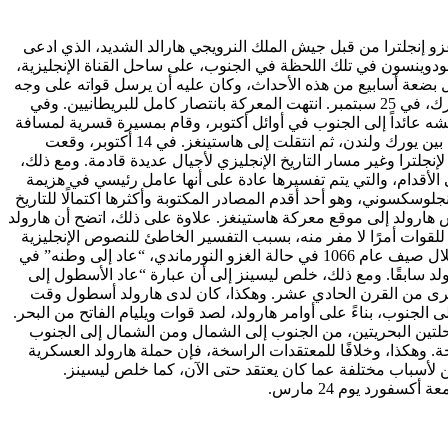
لية من الأحداث التي وقعت في إنجلترا في خريف عام 1066: في منتصف سبتمبر، تم غزو إنجلترا من قبل جيش الملك النرويجي هارالد الشديد، الذي ادعى
دوينسون في تلك اللحظة في الجنوب، على ساحل القناة الإنجليزية،
 بضعة أسابيع من هذه الأحداث، وكان عليه أن يرسل قواته على وجه
السرعة سيرا على الأقدام إلى الشمال. قطع الجيش الإنجليزي حوالي 480 كيلومترًا للاشتباك مع الفايكنج في ستامفورد بريدج، بالقرب من يورك، في 25 سبتمبر. انتهت المعركة بانتصار كامل للبريطانيين. وفي
لق بجيشه عائداً إلى الجنوب في أوائل أكتوبر، وقام بمسيرة قسرية لمسافة
200 ميل براً. قطعت القوات الإنجليزية، المنهكة من الحملة والمعركة السابقة، حوالي 320 كيلومترًا سيرًا على الأقدام في عشرة أيام، وفصلت بين يورك ولندن، ثم انتقلت إلى هاستينغز. في 14 أكتوبر، وقعت
ترا وغير مسار التاريخ الإنجليزي لأجيال عديدة قادمة. ومع ذلك،
يا، إلى أن مسيرة 200 ميل من الشمال إلى الجنوب سيرًا على الأقدام، والتي يتم تفسيرها عادة على أنها عامل رئيسي في هزيمة
كسوني، وهو أحد أقدم المصادر المكتوبة وأكثرها اكتمالًا للتاريخ
 هارولد إلى موقع معركة هاستينغز. علاوة على ذلك، اتضح أن هارولد
 يعتقدون أن الإنجليز تُركوا بدون أسطول في سبتمبر 1066، مما جعل الحركة البرية للقوات أمرًا لا مفر منه، بسبب التفسير الخاطئ للنصوص الإنجليزية
القديمة، كما يعتقد ليسينز. نشأ الارتباك من الإشارة في الأنجلوسكسونية كرونيكل إلى أن الأسطول الإنجليزي المتمركز في القناة الإنجليزية خلال صيف عام 1066 في حالة الغزو النورماندي، “عاد إلى وطنه” في
ولد سابقًا. ومع ذلك، خلص ليسينز إلى أن عبارة “عاد الأسطول إلى
 أخرى من القرن الحادي عشر. وهكذا، كان لدى هارولد أسطول وقت
لجنوب، بناءً على أوامر هارولد، لصد قوات ويليام الفاتح من البحر.
حلتين البحريتين، من الجنوب إلى الشمال ومن الشمال إلى الجنوب
 وهكذا، وخلافًا للمعتقدات الراسخة، فإن حملة هارولد العسكرية
ن، ولكن لأسباب مختلفة عما كان يعتقد حتى الآن، كما خلص ليسينز.