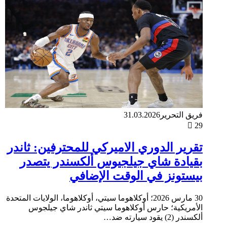
فريق التحرير
31.03.2026
29
تقرير الدوري الاميركي للمحترفين: ثاندر
بقيادة شاي جيلجيوس ألكسندر يتصدر
بيستونز في الوقت الإضافي
30 مارس 2026؛ أوكلاهوما سيتي، أوكلاهوما، الولايات المتحدة
الأمريكية؛ حارس أوكلاهوما سيتي ثاندر شاي جيلجوس
ألكسندر (2) يقود سيارته ضد…