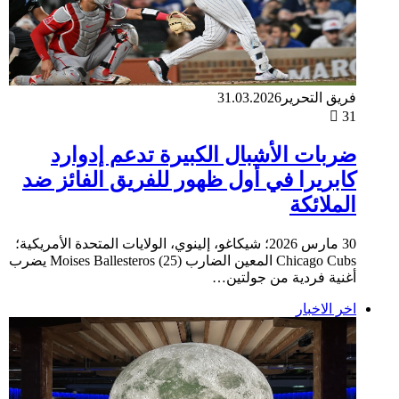
فريق التحرير
31.03.2026
31
ضربات الأشبال الكبيرة تدعم إدوارد
كابريرا في أول ظهور للفريق الفائز ضد
الملائكة
30 مارس 2026؛ شيكاغو، إلينوي، الولايات المتحدة الأمريكية؛
Chicago Cubs المعين الضارب Moises Ballesteros (25) يضرب
أغنية فردية من جولتين…
اخر الاخبار