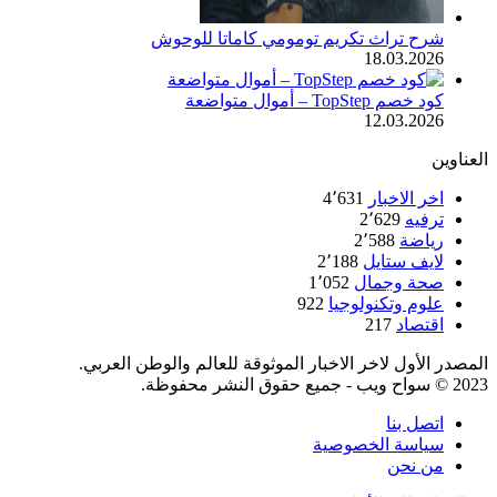
شرح تراث تكريم تومومي كاماتا للوحوش
18.03.2026
كود خصم TopStep – أموال متواضعة
12.03.2026
العناوين
اخر الاخبار
4٬631
ترفيه
2٬629
رياضة
2٬588
لايف ستايل
2٬188
صحة وجمال
1٬052
علوم وتكنولوجيا
922
اقتصاد
217
المصدر الأول لاخر الاخبار الموثوقة للعالم والوطن العربي.
2023 © سواح ويب - جميع حقوق النشر محفوظة.
اتصل بنا
سياسة الخصوصية
من نحن