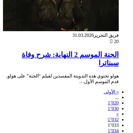
فريق التحرير
31.03.2026
20
الجنة الموسم 2 النهاية: شرح وفاة
سيناترا
هولو تحتوي هذه التدوينة المفسدين لفيلم “الجنة” على هولو.
قدم الموسم الأول…
« الأولى
...
1٬020
1٬030
«
1٬032
1٬033
1٬034