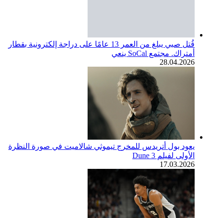
قُتل صبي يبلغ من العمر 13 عامًا على دراجة إلكترونية بقطار
أمتراك. مجتمع SoCal ينعي
28.04.2026
يعود بول أتريدس للمخرج تيموثي شالاميت في صورة النظرة
الأولى لفيلم Dune 3
17.03.2026