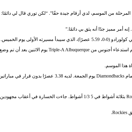
لة من الموسم، لدي أرقام جيدة حقًا”. “لكن توري قال لي دائمًا: “أن
إنه أمر مميز جدًا أنه يثق بي دائمًا.”
 الأولى يوم الخميس.
تكبد رودريغيز الخسارة يوم السبت على الرغم من إمساك فريق Rockies بثلاثة أش