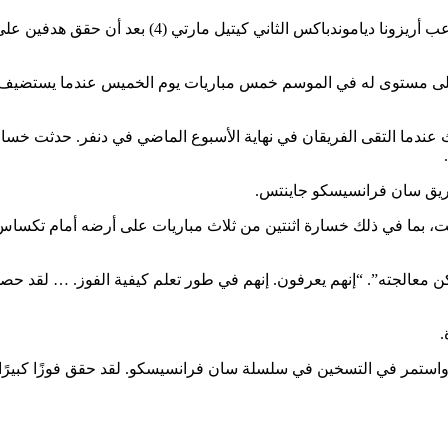
20 مايو 2026؛ وفينيكس، أريزونا، الولايات المتحدة ا
أعلى مستوى له في الموسم خمس مباريات يوم الخميس عندما يستضيف كول
 المباريات الثلاث عندما التقى الفريقان في نهاية الأسبوع الماضي في دنفر. 
فريق سان فرانسيسكو جاينتس.
 بنتيجة 1-3 منذ فوز سوجانو يوم السبت، بما في ذلك خسارة اثنتين من ثلاث مباريات على
 روكيز بعد الخسارة 5-4: “لا يوجد شيء يمكن معالجته”. “إنهم يعرفون. إنهم في طور تعلم كيفي
.