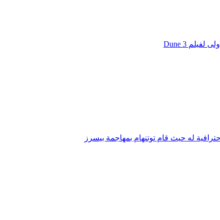
يلم Dune 3
ترافية له حيث قام توتنهام بمهاجمة بيسرز