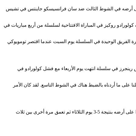
لأمريكية؛ يحتفل لاعب أريزونا دياموندباكس الثاني كيتيل مارتي (4) بعد أن حقق هدفين على أرضه في الشوط الثالث ضد سان فرانسيسكو جاينتس في تشيس
ورادو روكيز في المباراة الافتتاحية لسلسلة من أربع مباريات في
حدثت خسارة الفريق الوحيدة في السلسلة يوم السبت عندما اقتصر تومويوكي
 أرضه أمام تكساس رينجرز في سلسلة انتهت يوم الأربعاء مع فشل كولورادو في
ة الفوز. … لقد حصلنا على ما أردناه بالضبط هناك في الشوط التاسع. لقد كان الأمر
بعد معاناته طوال معظم الموسم، ذهب مارتي 2 مقابل 3 ضد سوجانو واستمر في التسخين في سلسلة سان فرانسيسكو. لقد حقق فوزًا كبيرًا على أرضه بنتيجة 5-3 يوم الثلاثاء ثم تعمق مرة أخرى بين ثلاث