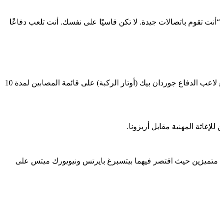
ت تقوم باتصالات جيدة. لا تكن قاسيًا على نفسك. أنت تلعب دفاعًا
يحصل Agnos على إيماءة بعد تأجيل Sugano المقرر إلى يوم الجمعة. تم استدعاء أجنوس من Triple-A Albuquerque يوم الاثنين بعد أن تم وضع لاعب الدفاع جوردان بيك (أوتار الركبة) على قائمة المصابين لمدة 10
واط في 5 1/3 أشواط. جاءت الخسارة في أعقاب مجهودين متميزين حيث اقتصر فيهما بيتسبرغ بايرتس ونيويورك ميتس على