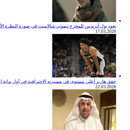
يعود بول أتريدس للمخرج تيموثي شالاميت في صورة النظرة الأولى لف
17.03.2026
حقق هاربر أعلى مستوى في مسيرته الاحترافية في أول بداية اح
22.03.2026