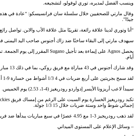
وينسب الفضل لمديره، توري لوفولو، لتشجيعه.
وقال مارتي للصحفيين خلال سلسلة سان فرانسيسكو: “عادة في هذه المرح
جيدًا”.
“أنا وتوري لدينا علاقة رائعة، تقريبًا مثل علاقة الأب والابن. تواصل رائع. 
سيهدف مارتي إلى البقاء ساخنًا ضد زاك أجنوس صاحب اليد اليمنى في كولورادو (0-0، 5.59 عصرًا)، الذي سيبدأ مسيرته
أيام.
وقد شارك أجنوس في 43 مباراة مع فريق روكي، بما في ذلك 13 مباراة هذا الموسم.
لقد سمح بجريتين على أربع ضربات في 4 1/3 أشواط من خسارة 9-1 أمام Diamondbacks يوم الجمعة. لديه 3.38 عصرًا بدون قرار في مباراتين للإغاثة المهنية مقابل أريزونا.
سيبدأ لاعب أريزونا الأيسر إدواردو رودريغيز (4-1، 2.53) يوم الخميس.
إجمالي شوط واحد وستة ضربات خلال 15 1/3 جولة.
لقد ذهب رودريجيز 3-1 مع 4.95 عصرًا في سبع مباريات يبدأها ضد فريق Rockies.
– وسائل الإعلام على المستوى الميداني