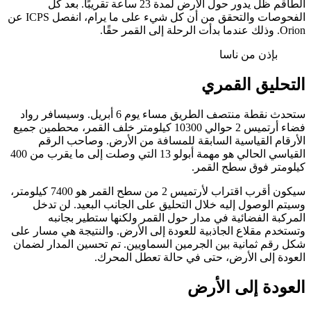
الطاقم ظل يدور حول الأرض لمدة 23 ساعة تقريبًا. بعد كل
الفحوصات والتحقق من أن كل شيء على ما يرام، انفصل ICPS عن
Orion. وذلك عندما بدأت الرحلة إلى القمر حقًا.
بإذن من ناسا
التحليق القمري
ستحدث نقطة منتصف الطريق مساء يوم 6 أبريل. وسيسافر رواد
فضاء أرتميس 2 حوالي 10300 كيلومتر خلف القمر، محطمين جميع
الأرقام القياسية السابقة للمسافة من الأرض. وصاحب الرقم
القياسي الحالي هو مهمة أبولو 13 التي وصلت إلى ما يقرب من 400
كيلومتر فوق سطح القمر.
سيكون أقرب اقتراب لأرتميس 2 من سطح القمر هو 7400 كيلومتر،
وسيتم الوصول إليه خلال التحليق على الجانب البعيد. لن تدخل
المركبة الفضائية في مدار حول القمر ولكنها ستطير بجانبه
وتستخدم مقلاع الجاذبية للعودة إلى الأرض. والنتيجة هي مسار على
شكل رقم ثمانية بين الجرمين السماويين. تم تحسين المدار لضمان
العودة إلى الأرض، حتى في حالة تعطل المحرك.
العودة إلى الأرض