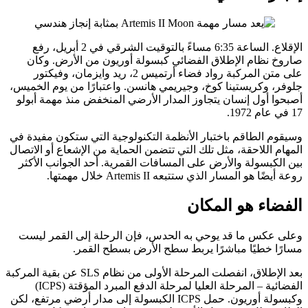
الإقلاع. الساعة 6:35
مساءً بالتوقيت الشرقي في 2 أبريل، رفع
صاروخ نظام الإطلاق الفضائي كبسولة أوريون من الأرض. وكان
على متن المركبة رواد فضاء أرتميس 2، ريد وايزمان، وفيكتور
جلوفر، وكريستينا كوخ، وجيريمي هانسن. واعتبارًا من يوم الخميس،
أصبحوا أول إنسان يتجاوز المدار الأرضي المنخفض منذ مهمة أبولو
17 في عام 1972.
وسيقوم الطاقم باختبار الأنظمة التكنولوجية التي ستكون مفيدة في
المهام اللاحقة، مثل تلك التي تتضمن الحماية من الإشعاع أو الاتصال
بين الكبسولة والأرض على المسافات القمرية. أحد الجوانب الأكثر
روعة أيضًا هو المسار الذي ستتبعه Artemis II خلال مهمتها.
الفضاء هو المكان
وعلى عكس ما قد يوحي به الحدس، فإن الرحلة إلى القمر ليست
مسارًا خطيًا مباشرًا يربط سطح الأرض بسطح القمر.
بعد الإطلاق، انفصلت المرحلة الأولى من نظام SLS عن بقية المركبة
الفضائية – المرحلة العليا لمرحلة الدفع المبرد المؤقتة (ICPS)
وكبسولة أوريون. حمل ICPS الكبسولة إلى مدار أرضي مرتفع، لكن