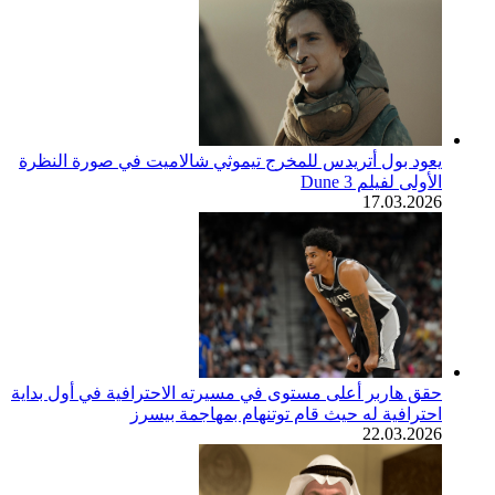
يعود بول أتريدس للمخرج تيموثي شالاميت في صورة النظرة
الأولى لفيلم Dune 3
17.03.2026
حقق هاربر أعلى مستوى في مسيرته الاحترافية في أول بداية
احترافية له حيث قام توتنهام بمهاجمة بيسرز
22.03.2026